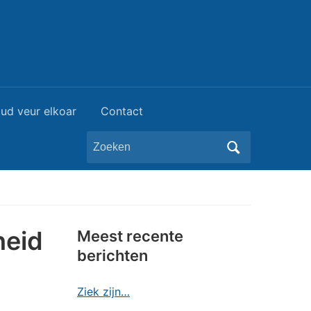
ud veur elkoar
Contact
Zoeken
naar:
heid
Meest recente
berichten
Ziek zijn…