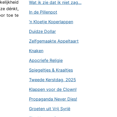
kelijkheid
Wat ik zie dat ik niet zag…
 ze dénkt,
In de Pillenpot
or toe te
’n Kloetje Koperlappen
Duidze Dollar
Zelfgemaakte Appeltaart
Knaken
Apocriefe Religie
Spiegeltjes & Kraaltjes
Tweede Kerstdag, 2025
Klappen voor de Clown!
Propaganda Never Dies!
Groeten uit Vrij Syrië