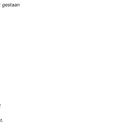
 gestaan
t
t.