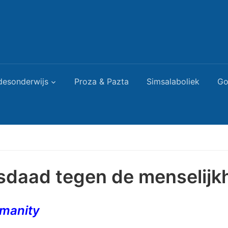
desonderwijs
Proza & Pazta
Simsalaboliek
Go
isdaad tegen de menselijk
umanity