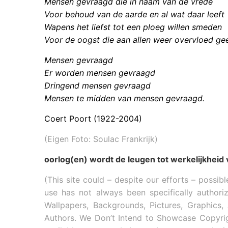
Mensen gevraagd die in naam van de vrede
Voor behoud van de aarde en al wat daar leeft
Wapens het liefst tot een ploeg willen smeden
Voor de oogst die aan allen weer overvloed gee
Mensen gevraagd
Er worden mensen gevraagd
Dringend mensen gevraagd
Mensen te midden van mensen gevraagd.
Coert Poort (1922-2004)
(Eigen Foto: Soulac Frankrijk)
oorlog(en) wordt de leugen tot werkelijkheid 
(This site could – despite our efforts – possibl
use has not always been specifically authori
Wallpapers, Backgrounds, Pictures, Graphics
Authors. We Don’t Intend to Showcase Copyrigh