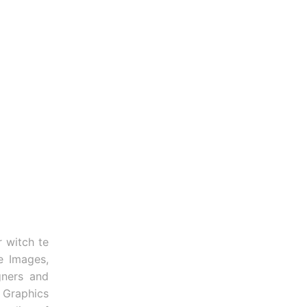
r witch te
e Images,
gners and
 Graphics