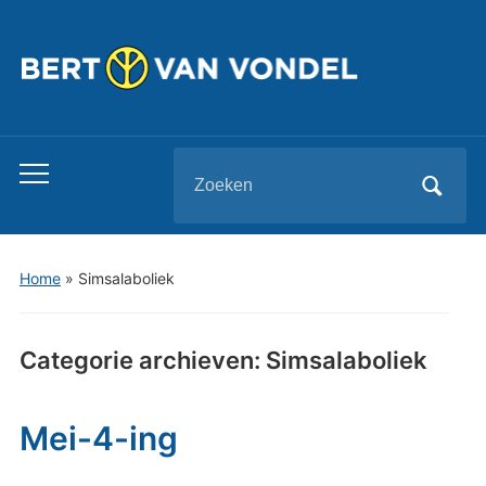
Zoeken
Toggle
naar:
mobiel
menu
Home
» Simsalaboliek
Categorie archieven:
Simsalaboliek
Mei-4-ing