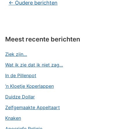
Bericht navigatie
←
Oudere berichten
Meest recente berichten
Ziek zijn…
Wat ik zie dat ik niet zag…
In de Pillenpot
’n Kloetje Koperlappen
Duidze Dollar
Zelfgemaakte Appeltaart
Knaken
Apocriefe Religie