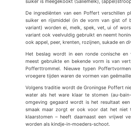
suiker is meegekookt (Saliemelk), (appel)stroo
De ingrediënten van een Poffert verschillen p
suiker en rijsmiddel (in de vorm van gist of 
variant) worden ei, melk, spek, vet, ui of wor
variant ook veelvuldig gebruikt en neemt honing
ook appel, peer, krenten, rozijnen, sukade en 
Het beslag wordt in een ronde conische en 
meest gebruikte en bekende vorm is van vert
Pofferttrommel. Nieuwe typen Poffertvormen
vroegere tijden waren de vormen van geëmaillee
Volgens traditie wordt de Groningse Poffert n
water als het ware klaar te stomen (au-bain
omgeving gegaard wordt is het resultaat een 
smaak maar zorgt er ook voor dat het niet te
klaarstomen – heeft daarnaast een vrijwel v
worden als kindje-in-moeders-schoot.