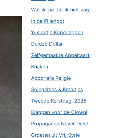
Wat ik zie dat ik niet zag…
In de Pillenpot
’n Kloetje Koperlappen
Duidze Dollar
Zelfgemaakte Appeltaart
Knaken
Apocriefe Religie
Spiegeltjes & Kraaltjes
Tweede Kerstdag, 2025
Klappen voor de Clown!
Propaganda Never Dies!
Groeten uit Vrij Syrië