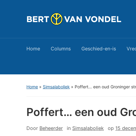
Home
Columns
Geschied-en-is
Vre
Home
»
Simsalaboliek
»
Poffert… een oud Groninger s
Poffert… een oud Gr
Door
Beheerder
in
Simsalaboliek
op
15 dece