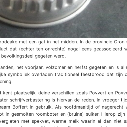
oodcake met een gat in het midden. In de provincie Groni
oduct dat (echter ten onrechte) nogal eens geassocieerd 
 bevolkingsdeel gegeten werd.
anden, het voorjaar, volzomer en herfst gegeten en is all
rijke symboliek overladen traditioneel feestbrood dat zijn
ening.
d kent plaatselijk kleine verschillen zoals Povvert en Povv
ter schrijfverbastering is hiervan de reden. In vroeger ti
am Boffert in gebruik. Als hoofdmaaltijd of nagerecht 
t in gesmolten roomboter en (bruine) suiker. Hierop zijn
t overgieten met spekvet, warme melk waarin al dan niet s