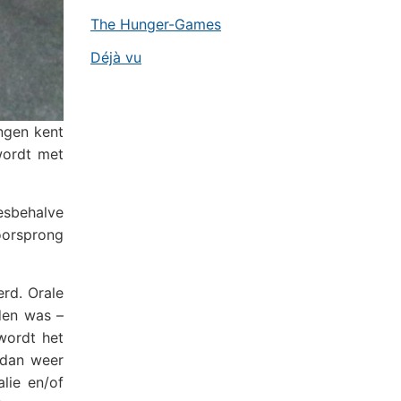
The Hunger-Games
Déjà vu
ngen kent
wordt met
esbehalve
 oorsprong
erd. Orale
jden was –
wordt het
 dan weer
alie en/of