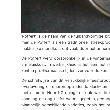
‘Poffert’ is de naam van de tulbandvormige br
men de Poffert als een traditioneel streekpr
makkelijke mondkost dat vaak door het armere
De Poffert werd oorspronkelijk in de winterma
armeluiskost. In werkelijkheid is het een met 
kent in pre-Germaanse tijden, vér voor de kerst
De schrijfwijze van dit verrukkelijke feestbroo
overlevering en daarbij optredende klank- en la
met name in Noord-Groningen – ook wel de na
vandaag de dag (liefst warm) gegeten, gedoop
plaatselijk verschillende variaties, zoals he