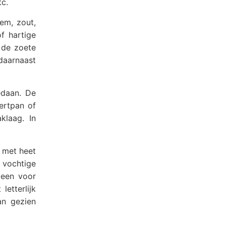
tc.
oem, zout,
f hartige
n de zoete
 daarnaast
edaan. De
ertpan of
klaag. In
 met heet
 vochtige
leen voor
etterlijk
an gezien