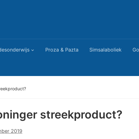
desonderwijs
Proza & Pazta
Simsalaboliek
Go
treekproduct?
oninger streekproduct?
mber 2019