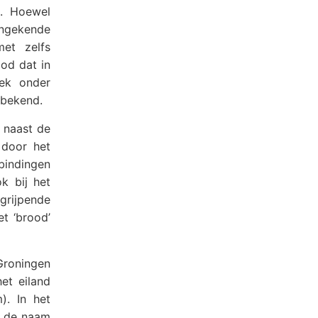
p. Hoewel
ongekende
et zelfs
ood dat in
iek onder
 bekend.
 naast de
 door het
bindingen
k bij het
ngrijpende
et ‘brood’
Groningen
et eiland
). In het
t de naam