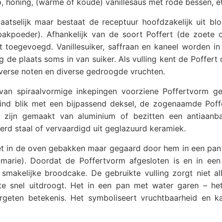
p, honing, (warme of koude) vanillesaus met rode bessen, e
laatselijk maar bestaat de receptuur hoofdzakelijk uit bl
bakpoeder). Afhankelijk van de soort Poffert (de zoete o
st toegevoegd. Vanillesuiker, saffraan en kaneel worden i
 de plaats soms in van suiker. Als vulling kent de Poffert
diverse noten en diverse gedroogde vruchten.
van spiraalvormige inkepingen voorziene Poffertvorm g
ind blik met een bijpassend deksel, de zogenaamde Poff
 zijn gemaakt van aluminium of bezitten een antiaanba
rd staal of vervaardigd uit geglazuurd keramiek.
iet in de oven gebakken maar gegaard door hem in een pan
-marie). Doordat de Poffertvorm afgesloten is en in een
smakelijke broodcake. De gebruikte vulling zorgt niet al
 snel uitdroogt. Het in een pan met water garen – het l
ergeten betekenis. Het symboliseert vruchtbaarheid en k