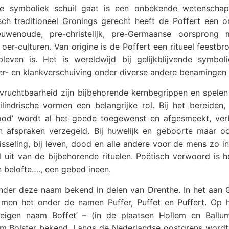
e symboliek schuil gaat is een onbekende wetenscha
sch traditioneel Gronings gerecht heeft de Poffert een 
wenoude, pre-christelijk, pre-Germaanse oorsprong m
er-culturen. Van origine is de Poffert een ritueel feestbr
even is. Het is wereldwijd bij gelijkblijvende symbol
ker- en klankverschuiving onder diverse andere benamingen
vruchtbaarheid zijn bijbehorende kernbegrippen en spelen
indrische vormen een belangrijke rol. Bij het bereiden,
rood’ wordt al het goede toegewenst en afgesmeekt, ver
 afspraken verzegeld. Bij huwelijk en geboorte maar oo
sseling, bij leven, dood en alle andere voor de mens zo i
 uit van de bijbehorende rituelen. Poëtisch verwoord is h
 belofte…., een gebed ineen.
onder deze naam bekend in delen van Drenthe. In het aan 
men het onder de namen Puffer, Puffet en Puffert. Op h
igen naam Boffet’ – (in de plaatsen Hollem en Ballum
aam Bolster bekend. Langs de Nederlandse oostgrens word