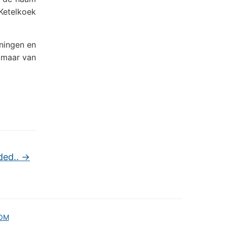
 Ketelkoek
ningen en
d maar van
ded..
→
OM