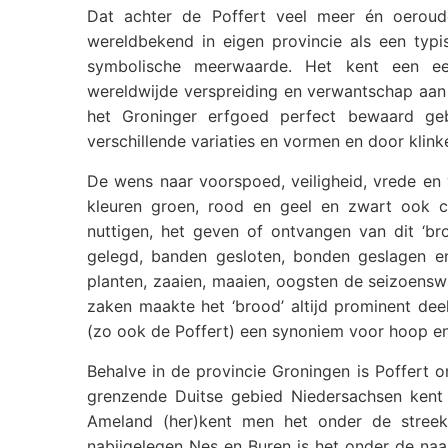
Dat achter de Poffert veel meer én oeroud
wereldbekend in eigen provincie als een typi
symbolische meerwaarde. Het kent een eeu
wereldwijde verspreiding en verwantschap aan o
het Groninger erfgoed perfect bewaard gebl
verschillende variaties en vormen en door klin
De wens naar voorspoed, veiligheid, vrede en 
kleuren groen, rood en geel en zwart ook cil
nuttigen, het geven of ontvangen van dit ‘b
gelegd, banden gesloten, bonden geslagen en
planten, zaaien, maaien, oogsten de seizoenswi
zaken maakte het ‘brood’ altijd prominent deel
(zo ook de Poffert) een synoniem voor hoop en
Behalve in de provincie Groningen is Poffert 
grenzende Duitse gebied Niedersachsen kent 
Ameland (her)kent men het onder de streeke
nabijgelegen Nes en Buren is het onder de n