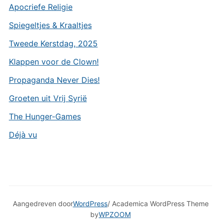
Apocriefe Religie
Spiegeltjes & Kraaltjes
Tweede Kerstdag, 2025
Klappen voor de Clown!
Propaganda Never Dies!
Groeten uit Vrij Syrië
The Hunger-Games
Déjà vu
Aangedreven door
WordPress
/ Academica WordPress Theme
by
WPZOOM