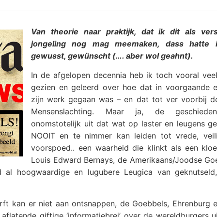
Van theorie naar praktijk, dat ik dit als ver
jongeling nog mag meemaken, dass hatte i
gewusst, gewünscht (…. aber wol geahnt).
In de afgelopen decennia heb ik toch vooral veel
gezien en geleerd over hoe dat in voorgaande 
zijn werk gegaan was – en dat tot ver voorbij 
Mensenslachting. Maar ja, de geschieden
onomstotelijk uit dat wat op laster en leugens g
NOOIT en te nimmer kan leiden tot vrede, veil
voorspoed.. een waarheid die klinkt als een kloe
Louis Edward Bernays, de Amerikaans/Joodse Goe
d al hoogwaardige en lugubere Leugica van geknutseld, 
ft kan er niet aan ontsnappen, de Goebbels, Ehrenburg en
latende giftige ‘informatiebrei’ over de wereldburgers ui