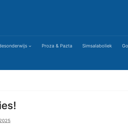
desonderwijs
Proza & Pazta
Simsalaboliek
Go
es!
 2025