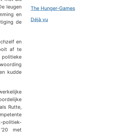
De leugen
The Hunger-Games
emming en
Déjà vu
tiging de
chzelf en
oit af te
politieke
twoording
een kudde
erkelijke
ordelijke
als Rutte,
ompetente
-politiek-
 ’20 met