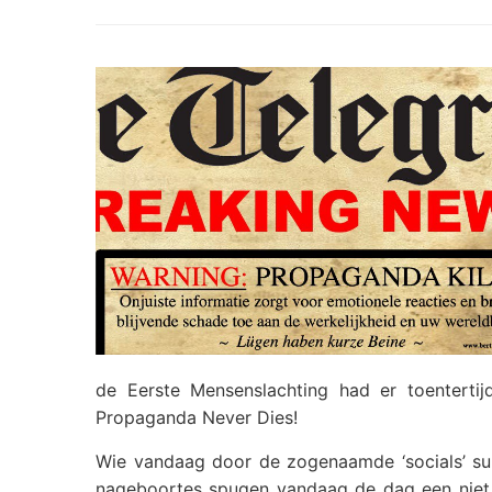
de Eerste Mensenslachting had er toentertij
Propaganda Never Dies!
Wie vandaag door de zogenaamde ‘socials’ sur
nageboortes spugen vandaag de dag een niet af