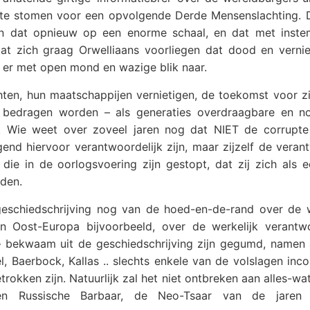
r te stomen voor een opvolgende Derde Mensenslachting. 
en dat opnieuw op een enorme schaal, en dat met inst
at zich graag Orwelliaans voorliegen dat dood en vernie
n er met open mond en wazige blik naar.
ten, hun maatschappijen vernietigen, de toekomst voor zi
 bedragen worden – als generaties overdraagbare en no
 Wie weet over zoveel jaren nog dat NIET de corrupte 
nd hiervoor verantwoordelijk zijn, maar zijzelf de veran
die in de oorlogsvoering zijn gestopt, dat zij zich als 
iden.
e geschiedschrijving nog van de hoed-en-de-rand over de w
 Oost-Europa bijvoorbeeld, over de werkelijk verantwo
d – bekwaam uit de geschiedschrijving zijn gegumd, namen 
 Baerbock, Kallas .. slechts enkele van de volslagen inc
trokken zijn. Natuurlijk zal het niet ontbreken aan alles-wat
r een Russische Barbaar, de Neo-Tsaar van de jaren