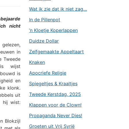
Wat ik zie dat ik niet zag…
sbejaarde
In de Pillenpot
ch nicht
’n Kloetje Koperlappen
Duidze Dollar
 gelezen,
Zelfgemaakte Appeltaart
eeuwen in
de Tweede
Knaken
is wijst
Apocriefe Religie
ebouwd is
igheid en
Spiegeltjes & Kraaltjes
ke klonk.
Tweede Kerstdag, 2025
bbels uit
hij wist:
Klappen voor de Clown!
Propaganda Never Dies!
 Blokzijl
Groeten uit Vrij Syrië
t met als