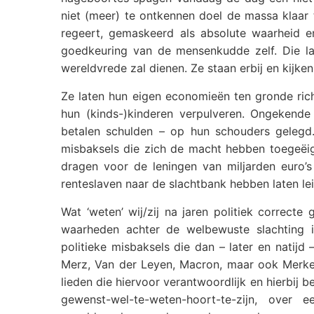
niet (meer) te ontkennen doel de massa klaa
regeert, gemaskeerd als absolute waarheid 
goedkeuring van de mensenkudde zelf. Die la
wereldvrede zal dienen. Ze staan erbij en kijke
Ze laten hun eigen economieën ten gronde rich
hun (kinds-)kinderen verpulveren. Ongekende
betalen schulden – op hun schouders gelegd.
misbaksels die zich de macht hebben toegeëige
dragen voor de leningen van miljarden euro’s 
renteslaven naar de slachtbank hebben laten le
Wat ‘weten’ wij/zij na jaren politiek correct
waarheden achter de welbewuste slachting in
politieke misbaksels die dan – later en natij
Merz, Van der Leyen, Macron, maar ook Merkel,
lieden die hiervoor verantwoordlijk en hierbij be
gewenst-wel-te-weten-hoort-te-zijn, ove