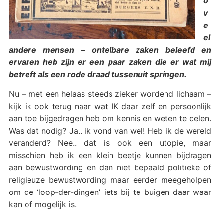
o
v
e
el
andere mensen – ontelbare zaken beleefd en
ervaren heb zijn er een paar zaken die er wat mij
betreft als een rode draad tussenuit springen.
Nu – met een helaas steeds zieker wordend lichaam –
kijk ik ook terug naar wat IK daar zelf en persoonlijk
aan toe bijgedragen heb om kennis en weten te delen.
Was dat nodig? Ja.. ik vond van wel! Heb ik de wereld
veranderd? Nee.. dat is ook een utopie, maar
misschien heb ik een klein beetje kunnen bijdragen
aan bewustwording en dan niet bepaald politieke of
religieuze bewustwording maar eerder meegeholpen
om de ‘loop-der-dingen’ iets bij te buigen daar waar
kan of mogelijk is.