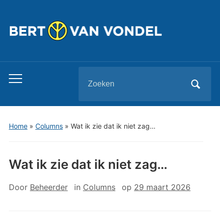
Zoeken
Toggle
naar:
mobiel
menu
Home
»
Columns
»
Wat ik zie dat ik niet zag…
Wat ik zie dat ik niet zag…
Door
Beheerder
in
Columns
op
29 maart 2026