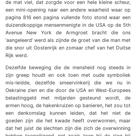
de mat viel, dat zorgde voor een hele kleine scheur,
een mini-opening naar een andere waarheid waar op
pagina 816 een pagina vullende foto stond waar een
duizendkoppige mensenmenigte in de USA op de 5th
Avenue New York de Armgroet bracht die ons
‘aangeleerd’ werd als zijnde de groet van die man met
die snor uit Oostenrijk en zomaar chef van het Duitse
Rijk werd.
Dezelfde beweging die de mensheid nog steeds in
zijn greep houdt en ook toen met oude symboliek
mis-leidde, dezelfde smeervinkerij die we nu in
Oekraine zien en die door de USA en West-Europees
belastinggeld met miljarden gesteund wordt, de
armen hoog, de hakenkruizen op banieren, het zou tot
een denkomslag kunnen leiden, dat het niet de
goeden zijn die het kwade heeft overwonnen, maar
dat het juist de slechten zijn die zich de overwinning
hebben toegeëigend, net zoals toen bij de slag bij