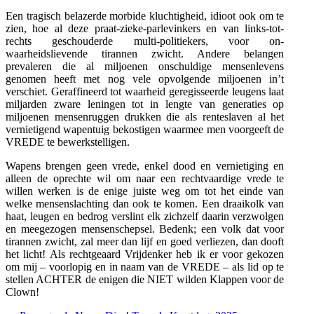
Een tragisch belazerde morbide kluchtigheid, idioot ook om te
zien, hoe al deze praat-zieke-parlevinkers en van links-tot-
rechts geschouderde multi-politiekers, voor on-
waarheidslievende tirannen zwicht. Andere belangen
prevaleren die al miljoenen onschuldige mensenlevens
genomen heeft met nog vele opvolgende miljoenen in’t
verschiet. Geraffineerd tot waarheid geregisseerde leugens laat
miljarden zware leningen tot in lengte van generaties op
miljoenen mensenruggen drukken die als renteslaven al het
vernietigend wapentuig bekostigen waarmee men voorgeeft de
VREDE te bewerkstelligen.
Wapens brengen geen vrede, enkel dood en vernietiging en
alleen de oprechte wil om naar een rechtvaardige vrede te
willen werken is de enige juiste weg om tot het einde van
welke mensenslachting dan ook te komen. Een draaikolk van
haat, leugen en bedrog verslint elk zichzelf daarin verzwolgen
en meegezogen mensenschepsel. Bedenk; een volk dat voor
tirannen zwicht, zal meer dan lijf en goed verliezen, dan dooft
het licht! Als rechtgeaard Vrijdenker heb ik er voor gekozen
om mij – voorlopig en in naam van de VREDE – als lid op te
stellen ACHTER de enigen die NIET wilden Klappen voor de
Clown!