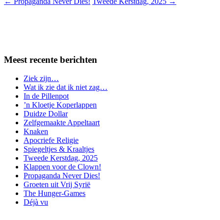
←
Propaganda Never Dies!
Tweede Kerstdag, 2025
→
Meest recente berichten
Ziek zijn…
Wat ik zie dat ik niet zag…
In de Pillenpot
’n Kloetje Koperlappen
Duidze Dollar
Zelfgemaakte Appeltaart
Knaken
Apocriefe Religie
Spiegeltjes & Kraaltjes
Tweede Kerstdag, 2025
Klappen voor de Clown!
Propaganda Never Dies!
Groeten uit Vrij Syrië
The Hunger-Games
Déjà vu