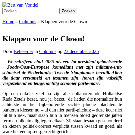
Overslaan
naar
Toggle
Zoeken
Zoeken
de
mobiel
naar:
hoofd
menu
Home
»
Columns
»
Klappen voor de Clown!
inhoud
Klappen voor de Clown!
Door
Beheerder
in
Columns
op
23 december 2025
We schrijven eind 2025 als een tot president geboetseerde
Joods-Oost-Europese komediant met zijn militaire-snit-
schoeisel de Nederlandse Tweede Slaapkamer bevuilt. Allen
die daar verzameld en tesamen zijn, horen zijn valselijk
vergezellend en leugenachtig schooier parle-mare.
Op een enkele zetel na zijn alle collaborerende Hollandse
Rada Zetels bezet, nou ja, bezet.. de lieden die normaliter hun
achterste in het bijbehorende zachte pluche plachten te
parkeren kletsen nu – al dan niet partij-plichtig – deze keer niet
uit hun nek, maar slaan hun in mensen-bloed-gedrenkte-jatten
ferm en plichtmatig tegen elkaar. Zij staan tesaam geschouderd
en kiezen politiek-correct verplicht tussen kwaad en goed, als
ware het een op-en-ge-recht gericht.