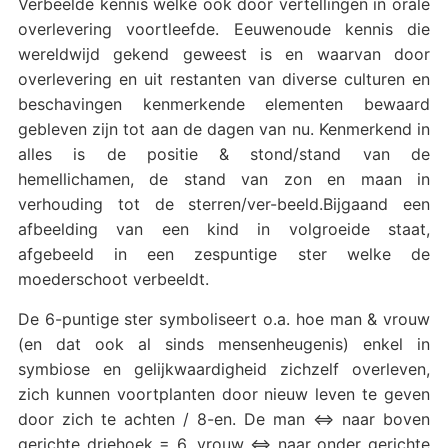
Verbeelde kennis welke ook door vertellingen in orale
overlevering voortleefde. Eeuwenoude kennis die
wereldwijd gekend geweest is en waarvan door
overlevering en uit restanten van diverse culturen en
beschavingen kenmerkende elementen bewaard
gebleven zijn tot aan de dagen van nu. Kenmerkend in
alles is de positie & stond/stand van de
hemellichamen, de stand van zon en maan in
verhouding tot de sterren/ver-beeld.Bijgaand een
afbeelding van een kind in volgroeide staat,
afgebeeld in een zespuntige ster welke de
moederschoot verbeeldt.
De 6-puntige ster symboliseert o.a. hoe man & vrouw
(en dat ook al sinds mensenheugenis) enkel in
symbiose en gelijkwaardigheid zichzelf overleven,
zich kunnen voortplanten door nieuw leven te geven
door zich te achten / 8-en. De man <=> naar boven
gerichte driehoek = 6, vrouw <=> naar onder gerichte