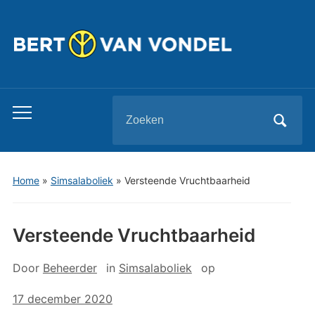
Zoeken
Toggle
naar:
mobiel
menu
Home
»
Simsalaboliek
»
Versteende Vruchtbaarheid
Versteende Vruchtbaarheid
Door
Beheerder
in
Simsalaboliek
op
17 december 2020