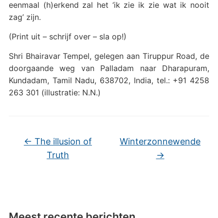
eenmaal (h)erkend zal het ‘ik zie ik zie wat ik nooit
zag’ zijn.
(Print uit – schrijf over – sla op!)
Shri Bhairavar Tempel, gelegen aan Tiruppur Road, de
doorgaande weg van Palladam naar Dharapuram,
Kundadam, Tamil Nadu, 638702, India, tel.: +91 4258
263 301 (illustratie: N.N.)
←
The illusion of
Winterzonnewende
Truth
→
Meest recente berichten