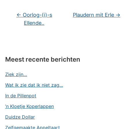
←
Oorlog-(i)-s
Plaudern mit Erle
→
Ellende..
Meest recente berichten
Ziek zijn…
Wat ik zie dat ik niet zag…
In de Pillenpot
’n Kloetje Koperlappen
Duidze Dollar
Zelfgemaakte Appeltaart