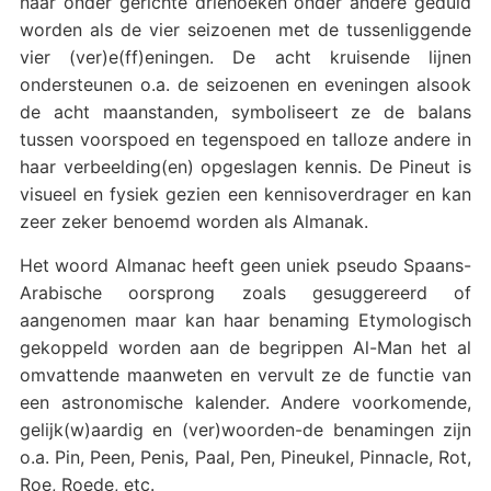
naar onder gerichte driehoeken onder andere geduid
worden als de vier seizoenen met de tussenliggende
vier (ver)e(ff)eningen. De acht kruisende lijnen
ondersteunen o.a. de seizoenen en eveningen alsook
de acht maanstanden, symboliseert ze de balans
tussen voorspoed en tegenspoed en talloze andere in
haar verbeelding(en) opgeslagen kennis. De Pineut is
visueel en fysiek gezien een kennisoverdrager en kan
zeer zeker benoemd worden als Almanak.
Het woord Almanac heeft geen uniek pseudo Spaans-
Arabische oorsprong zoals gesuggereerd of
aangenomen maar kan haar benaming Etymologisch
gekoppeld worden aan de begrippen Al-Man het al
omvattende maanweten en vervult ze de functie van
een astronomische kalender. Andere voorkomende,
gelijk(w)aardig en (ver)woorden-de benamingen zijn
o.a. Pin, Peen, Penis, Paal, Pen, Pineukel, Pinnacle, Rot,
Roe, Roede, etc.