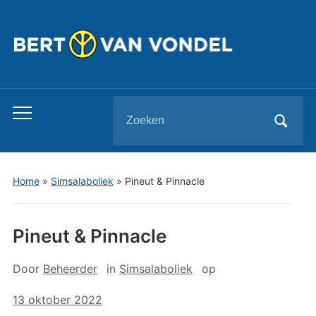
Zoeken
Toggle
naar:
mobiel
menu
Home
»
Simsalaboliek
»
Pineut & Pinnacle
Pineut & Pinnacle
Door
Beheerder
in
Simsalaboliek
op
13 oktober 2022