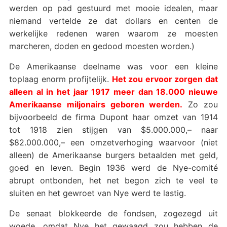
werden op pad gestuurd met mooie idealen, maar
niemand vertelde ze dat dollars en centen de
werkelijke redenen waren waarom ze moesten
marcheren, doden en gedood moesten worden.)
De Amerikaanse deelname was voor een kleine
toplaag enorm profijtelijk.
Het zou ervoor zorgen dat
alleen al in het jaar 1917 meer dan 18.000 nieuwe
Amerikaanse miljonairs geboren werden.
Zo zou
bijvoorbeeld de firma Dupont haar omzet van 1914
tot 1918 zien stijgen van $5.000.000,– naar
$82.000.000,– een omzetverhoging waarvoor (niet
alleen) de Amerikaanse burgers betaalden met geld,
goed en leven. Begin 1936 werd de Nye-comité
abrupt ontbonden, het net begon zich te veel te
sluiten en het gewroet van Nye werd te lastig.
De senaat blokkeerde de fondsen, zogezegd uit
woede, omdat Nye het gewaagd zou hebben de