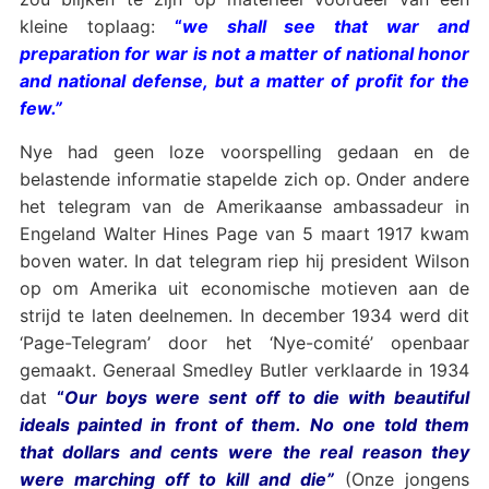
kleine toplaag:
“
we shall see that war and
preparation for war is not a matter of national honor
and national defense, but a matter of profit for the
few.”
Nye had geen loze voorspelling gedaan en de
belastende informatie stapelde zich op. Onder andere
het telegram van de Amerikaanse ambassadeur in
Engeland Walter Hines Page van 5 maart 1917 kwam
boven water. In dat telegram riep hij president Wilson
op om Amerika uit economische motieven aan de
strijd te laten deelnemen. In december 1934 werd dit
‘Page-Telegram’ door het ‘Nye-comité’ openbaar
gemaakt. Generaal Smedley Butler verklaarde in 1934
dat
“
Our boys were sent off to die with beautiful
ideals painted in front of them.
No one told them
that dollars and cents were the real reason they
were marching off to kill and die”
(Onze jongens