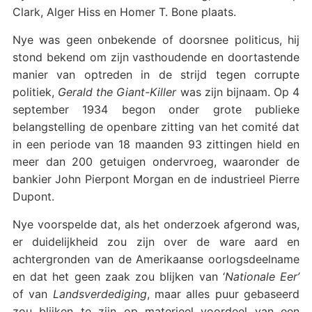
Clark, Alger Hiss en Homer T. Bone plaats.
Nye was geen onbekende of doorsnee politicus, hij
stond bekend om zijn vasthoudende en doortastende
manier van optreden in de strijd tegen corrupte
politiek,
Gerald the Giant-Killer
was zijn bijnaam. Op 4
september 1934 begon onder grote publieke
belangstelling de openbare zitting van het comité dat
in een periode van 18 maanden 93 zittingen hield en
meer dan 200 getuigen ondervroeg, waaronder de
bankier John Pierpont Morgan en de industrieel Pierre
Dupont.
Nye voorspelde dat, als het onderzoek afgerond was,
er duidelijkheid zou zijn over de ware aard en
achtergronden van de Amerikaanse oorlogsdeelname
en dat het geen zaak zou blijken van ‘
Nationale Eer’
of van
Landsverdediging
, maar alles puur gebaseerd
zou blijken te zijn op materieel voordeel van een