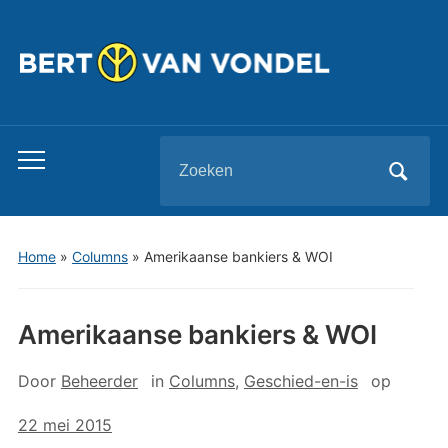
Zoeken
Toggle
naar:
mobiel
menu
Home
»
Columns
»
Amerikaanse bankiers & WOI
Amerikaanse bankiers & WOI
Door
Beheerder
in
Columns
,
Geschied-en-is
op
22 mei 2015