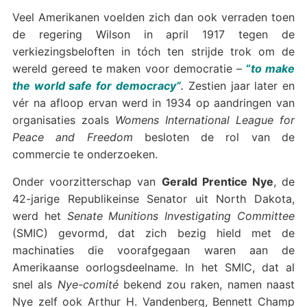
Veel Amerikanen voelden zich dan ook verraden toen
de regering Wilson in april 1917 tegen de
verkiezingsbeloften in tóch ten strijde trok om de
wereld gereed te maken voor democratie –
“
to make
the world safe for democracy”
.
Zestien jaar later en
vér na afloop ervan werd in 1934 op aandringen van
organisaties zoals
Womens International League for
Peace and Freedom
besloten de rol van de
commercie te onderzoeken.
Onder voorzitterschap van
Gerald Prentice Nye
, de
42-jarige Republikeinse Senator uit North Dakota,
werd het
Senate Munitions Investigating Committee
(SMIC) gevormd, dat zich bezig hield met de
machinaties die voorafgegaan waren aan de
Amerikaanse oorlogsdeelname. In het SMIC, dat al
snel als
Nye-comité
bekend zou raken, namen naast
Nye zelf ook Arthur H. Vandenberg, Bennett Champ