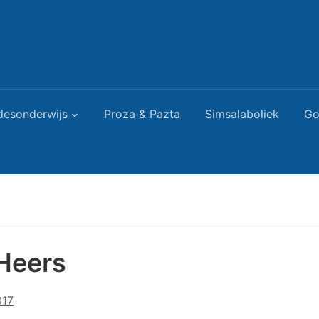
desonderwijs
Proza & Pazta
Simsalaboliek
Go
 Heers
017