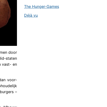
The Hunger-Games
Déjà vu
omen door
lid-staten
 vast- en
dan voor-
houdelijk
burgers –