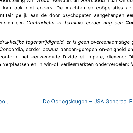
oorstelling van Vrede, Welvaart en Voorspoed maar Onrus
at kan ook niet anders. De machten en coöperaties ac
entitair gelijk aan de door psychopaten aangehangen ee
 wezen een
Contradictio in Terminis, eerder nog een
Con
tdrukkelijke tegenstrijdigheid
, er is geen overeenkomstige g
Concordia, eerder bewust aaneen-geregen on-enigheid e
 conform het eeuwenoude Divide et Impere, dienend: D
verplaatsen en in win-of verliesmarkten onderverdelen:
ol,
De Oorlogsleugen – USA Generaal B