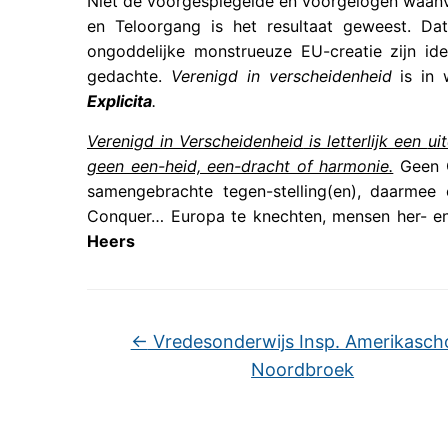
Niet de voorgespiegelde en voorgelogen waanv
en Teloorgang is het resultaat geweest. D
ongoddelijke monstrueuze EU-creatie zijn id
gedachte.
Verenigd in verscheidenheid
is in
Explicita
.
Verenigd in Verscheidenheid
is letterlijk een
ui
geen een-heid, een-dracht of harmonie.
Geen 
samengebrachte tegen-stelling(en), daarmee
Conquer… Europa te knechten, mensen her- en 
Heers
←
Vredesonderwijs Insp. Amerikascho
Noordbroek