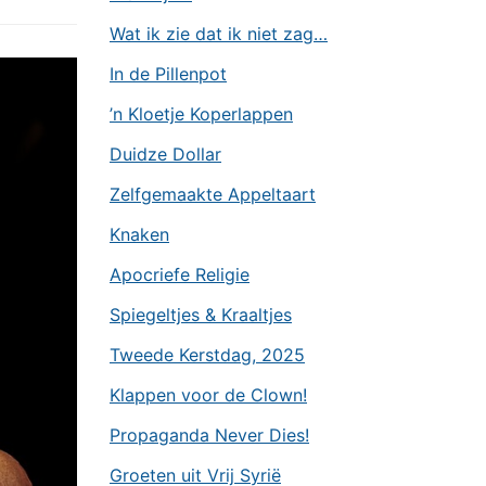
Wat ik zie dat ik niet zag…
In de Pillenpot
’n Kloetje Koperlappen
Duidze Dollar
Zelfgemaakte Appeltaart
Knaken
Apocriefe Religie
Spiegeltjes & Kraaltjes
Tweede Kerstdag, 2025
Klappen voor de Clown!
Propaganda Never Dies!
Groeten uit Vrij Syrië