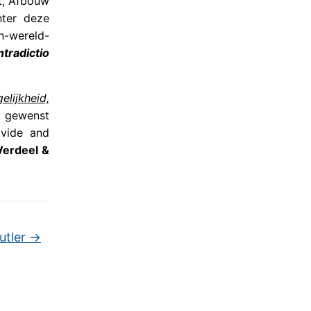
t, Afbouw
hter deze
n-wereld-
tradictio
elijkheid,
n gewenst
ivide and
Verdeel &
utler
→