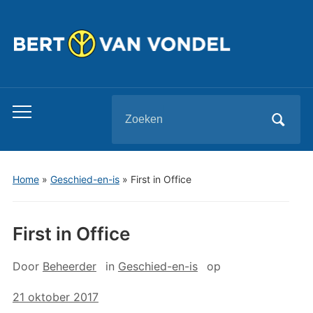
Zoeken
Toggle
naar:
mobiel
menu
Home
»
Geschied-en-is
»
First in Office
First in Office
Door
Beheerder
in
Geschied-en-is
op
21 oktober 2017