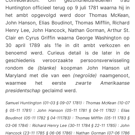
Huntington officieel terug op 9 juli 1781 waarna hij in
het ambt opgevolgd werd door Thomas McKean,
John Hanson, Elias Boudinot, Thomas Mifflin, Richard
Henry Lee, John Hancock, Nathan Gorman, Arthur St.
Clair en Cyrus Griffin waarna George Washington op
30 april 1789 als 11e in dit ambt verkozen en
benoemd werd. Curieus detail is de later in de
geschiedenis veroorzaakte persoonsverwisseling
rondom de
(blanke)
koopman John Hanson uit
Maryland met die van een
(negroïde)
naamgenoot,
waarmee het eerste
zwarte Amerikaanse
presidentschap
geclaimd werd.
Samuel Huntington (01-03 § 09-07 1781) : Thomas McKean (10-07
§ 05-11 1781) : John Hanson (05-11 1781 § 04-11 1782) : Elias
Boudinot (05-11 1782 § 04-111783) : Thomas Mifflin (05-11 1783 §
03-06 1784) : Richard Henry Lee (30-11 1784 § 22-11 1785) : John
Hancock (23-11 1785 § 06-06 1786) : Nathan Gorman (07-06 1786