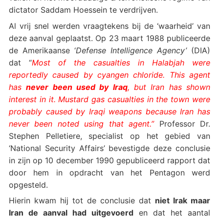
dictator Saddam Hoessein te verdrijven.
Al vrij snel werden vraagtekens bij de ‘waarheid’ van
deze aanval geplaatst. Op 23 maart 1988 publiceerde
de Amerikaanse ‘
Defense Intelligence Agency’
(DIA)
dat “
Most of the casualties in Halabjah were
reportedly caused by cyangen chloride. This agent
has
never been used by Iraq
, but Iran has shown
interest in it. Mustard gas casualties in the town were
probably caused by Iraqi weapons because Iran has
never been noted using that agent.”
Professor Dr.
Stephen Pelletiere, specialist op het gebied van
‘National Security Affairs’ bevestigde deze conclusie
in zijn op 10 december 1990 gepubliceerd rapport dat
door hem in opdracht van het Pentagon werd
opgesteld.
Hierin kwam hij tot de conclusie dat
niet Irak maar
Iran de aanval had uitgevoerd
en dat het aantal