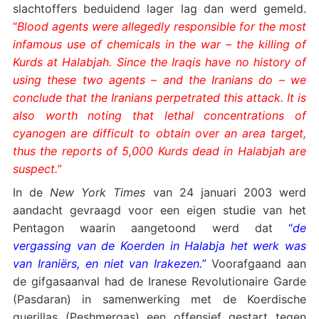
slachtoffers beduidend lager lag dan werd gemeld.
“
Blood agents were allegedly responsible for the most
infamous use of chemicals in the war – the killing of
Kurds at Halabjah. Since the Iraqis have no history of
using these two agents – and the Iranians do – we
conclude that the Iranians perpetrated this attack. It is
also worth noting that lethal concentrations of
cyanogen are difficult to obtain over an area target,
thus the reports of 5,000 Kurds dead in Halabjah are
suspect.”
In de
New York Times
van 24 januari 2003 werd
aandacht gevraagd voor een eigen studie van het
Pentagon waarin aangetoond werd dat
“
de
vergassing van de Koerden in Halabja het werk was
van Iraniërs, en niet van Irakezen.”
Voorafgaand aan
de gifgasaanval had de Iranese Revolutionaire Garde
(Pasdaran) in samenwerking met de Koerdische
guerillas (Peshmergas) een offensief gestart tegen