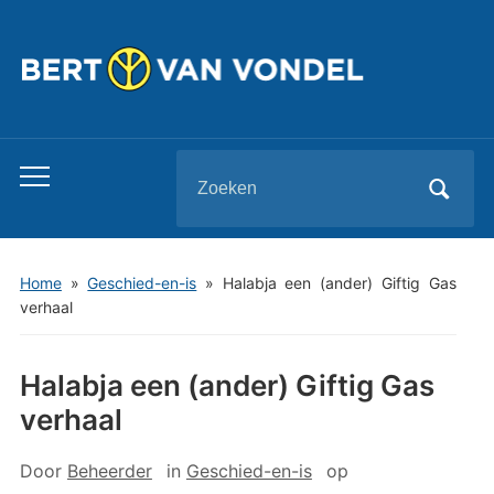
Zoeken
Toggle
naar:
mobiel
menu
Home
»
Geschied-en-is
»
Halabja een (ander) Giftig Gas
verhaal
Halabja een (ander) Giftig Gas
verhaal
Door
Beheerder
in
Geschied-en-is
op