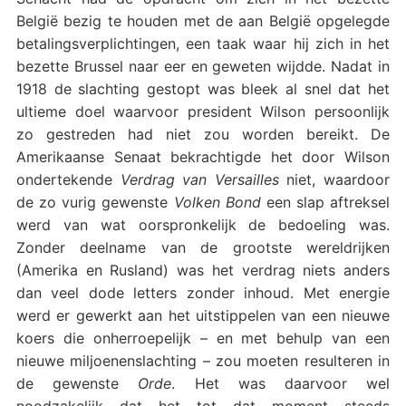
België bezig te houden met de aan België opgelegde
betalingsverplichtingen, een taak waar hij zich in het
bezette Brussel naar eer en geweten wijdde. Nadat in
1918 de slachting gestopt was bleek al snel dat het
ultieme doel waarvoor president Wilson persoonlijk
zo gestreden had niet zou worden bereikt. De
Amerikaanse Senaat bekrachtigde het door Wilson
ondertekende
Verdrag van Versailles
niet, waardoor
de zo vurig gewenste
Volken Bond
een slap aftreksel
werd van wat oorspronkelijk de bedoeling was.
Zonder deelname van de grootste wereldrijken
(Amerika en Rusland) was het verdrag niets anders
dan veel dode letters zonder inhoud. Met energie
werd er gewerkt aan het uitstippelen van een nieuwe
koers die onherroepelijk – en met behulp van een
nieuwe miljoenenslachting – zou moeten resulteren in
de gewenste
Orde
. Het was daarvoor wel
noodzakelijk dat het tot dat moment steeds