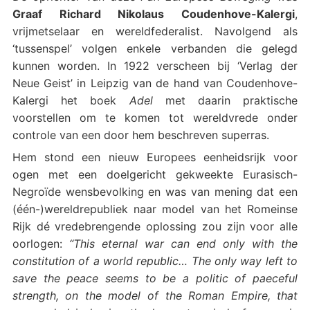
Graaf Richard Nikolaus Coudenhove-Kalergi
,
vrijmetselaar en wereldfederalist. Navolgend als
‘tussenspel’ volgen enkele verbanden die gelegd
kunnen worden. In 1922 verscheen bij ‘Verlag der
Neue Geist’ in Leipzig van de hand van Coudenhove-
Kalergi het boek
Adel
met daarin praktische
voorstellen om te komen tot wereldvrede onder
controle van een door hem beschreven superras.
Hem stond een nieuw Europees eenheidsrijk voor
ogen met een doelgericht gekweekte Eurasisch-
Negroïde wensbevolking en was van mening dat een
(één-)wereldrepubliek naar model van het Romeinse
Rijk dé vredebrengende oplossing zou zijn voor alle
oorlogen:
“This eternal war can end only with the
constitution of a world republic…
The only way left to
save the peace seems to be a politic of paeceful
strength, on the model of the Roman Empire, that