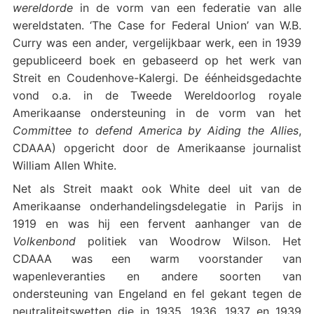
wereldorde
in de vorm van een federatie van alle
wereldstaten. ‘The Case for Federal Union’ van W.B.
Curry was een ander, vergelijkbaar werk, een in 1939
gepubliceerd boek en gebaseerd op het werk van
Streit en Coudenhove-Kalergi. De éénheidsgedachte
vond o.a. in de Tweede Wereldoorlog royale
Amerikaanse ondersteuning in de vorm van het
Committee to defend America by Aiding the Allies
,
CDAAA) opgericht door de Amerikaanse journalist
William Allen White.
Net als Streit maakt ook White deel uit van de
Amerikaanse onderhandelingsdelegatie in Parijs in
1919 en was hij een fervent aanhanger van de
Volkenbond
politiek van Woodrow Wilson. Het
CDAAA was een warm voorstander van
wapenleveranties en andere soorten van
ondersteuning van Engeland en fel gekant tegen de
neutraliteitswetten die in 1935, 1936, 1937 en 1939