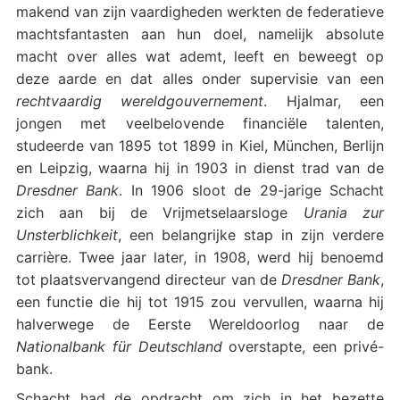
makend van zijn vaardigheden werkten de federatieve
machtsfantasten aan hun doel, namelijk absolute
macht over alles wat ademt, leeft en beweegt op
deze aarde en dat alles onder supervisie van een
rechtvaardig wereldgouvernement
. Hjalmar, een
jongen met veelbelovende financiële talenten,
studeerde van 1895 tot 1899 in Kiel, München, Berlijn
en Leipzig, waarna hij in 1903 in dienst trad van de
Dresdner Bank
. In 1906 sloot de 29-jarige Schacht
zich aan bij de Vrijmetselaarsloge
Ur
ania zur
Unsterblichkeit
,
een belangrijke stap in zijn verdere
carrière. Twee jaar later, in 1908, werd hij benoemd
tot plaatsvervangend directeur van de
Dresdner Bank
,
een functie die hij tot 1915 zou vervullen, waarna hij
halverwege de Eerste Wereldoorlog naar de
Nationalbank für Deutschland
overstapte, een privé-
bank.
Schacht had de opdracht om zich in het bezette