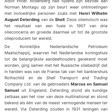
Adolf Hitler. Rosenberg had tijdens zijn bezoek aan
Norman Montagu op zijn beurt weer ontmoetingen
met invloedrijke personen zoals met
Henri Wilhelm
August Deterding
van de
Shell
. Deze oliemoloch was
het resultaat van een fusie in 1907 van drie
olieconcerns en groeide daarmee uit tot de grootste
olieproducent ter wereld.
De Koninklijke Nederlandsche Petroleum
Maatschappij, waarvan het Nederlandse koningshuis
tot de belangrijkste aandeelhouders gerekend moet
worden, ging samen met het Russische oliebedrijf dat
in handen was van de Franse tak van het bankiershuis
Rothschild en de
Shell Transport and Trading
Company Ltd.
van de gebroeders
Marcus en Samuel
Samuel
uit Engeland. Deterding stond als kundige
zetbaas aan het roer van deze multinational en stond
bekend als één van de meest vermogende mensen ter
wereld. Via Deterding zouden in 1931 leningen van