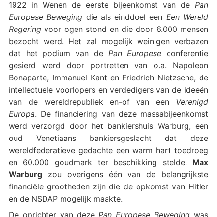
1922 in Wenen de eerste bijeenkomst van de
Pan
Europese Beweging
die als einddoel een
Een Wereld
Regering
voor ogen stond en die door 6.000 mensen
bezocht werd. Het zal mogelijk weinigen verbazen
dat het podium van de
Pan Europese
conferentie
gesierd werd door portretten van o.a. Napoleon
Bonaparte, Immanuel Kant en Friedrich Nietzsche, de
intellectuele voorlopers en verdedigers van de ideeën
van de wereldrepubliek en-of van een
Verenigd
Europa
. De financiering van deze massabijeenkomst
werd verzorgd door het bankiershuis Warburg, een
oud Venetiaans bankiersgeslacht dat deze
wereldfederatieve gedachte een warm hart toedroeg
en 60.000 goudmark ter beschikking stelde.
Max
Warburg
zou overigens één van de belangrijkste
financiële grootheden zijn die de opkomst van Hitler
en de NSDAP mogelijk maakte.
De oprichter van deze
Pan Europese Beweging
was