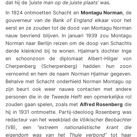
dat hij de
’juiste man op de juiste plaats’
was.
In 1924 ontmoetten Schacht en
Montagu Norman
, de
gouverneur van de
Bank of England
elkaar voor het
eerst en ze zouden tot de dood van Montagu Norman
nauw bevriend blijven. In januari 1939 zou Montagu
Norman naar Berlijn reizen om de doop van Schachts
derde kleinkind bij te wonen. Hjalmar’s dochter Inge
en schoonzoon de diplomaat Albert-Hilger von
Cherpenberg (Scherpenberg) hadden hun zoon
vernoemd en hem de naam
Norman Hjalmar
gegeven.
Behalve met Schacht onderhield Norman Montagu op
zijn beurt ook weer nauwe contacten met andere
personen die in de
Tweede Helft
een opmerkelijke rol
zouden gaan spelen, zoals met
Alfred Rosenberg
die
hij in 1931 ontmoette. Partij-ideoloog Rosenberg was
redacteur van het weekblad de
Völkischer Beobachter
(VB), een
“extreem nationalistische krant die
eigendom was van het Thule verbond”
tot haar