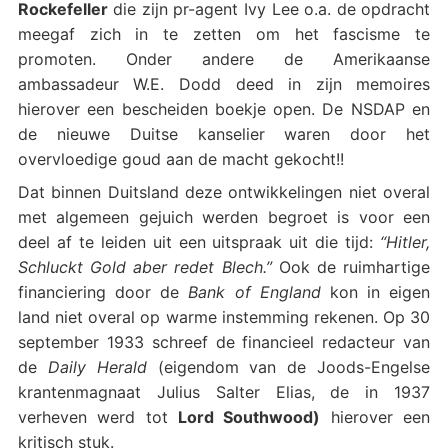
Rockefeller
die zijn pr-agent Ivy Lee o.a. de opdracht
meegaf zich in te zetten om het fascisme te
promoten. Onder andere de Amerikaanse
ambassadeur W.E. Dodd deed in zijn memoires
hierover een bescheiden boekje open. De NSDAP en
de nieuwe Duitse kanselier waren door het
overvloedige goud aan de macht gekocht!!
Dat binnen Duitsland deze ontwikkelingen niet overal
met algemeen gejuich werden begroet is voor een
deel af te leiden uit een uitspraak uit die tijd:
“Hitler,
Schluckt Gold aber redet Blech.”
Ook de ruimhartige
financiering door de
Bank of England
kon in eigen
land niet overal op warme instemming rekenen. Op 30
september 1933 schreef de financieel redacteur van
de
Daily Herald
(eigendom van de Joods-Engelse
krantenmagnaat Julius Salter Elias, de in 1937
verheven werd tot
Lord Southwood)
hierover een
kritisch stuk.