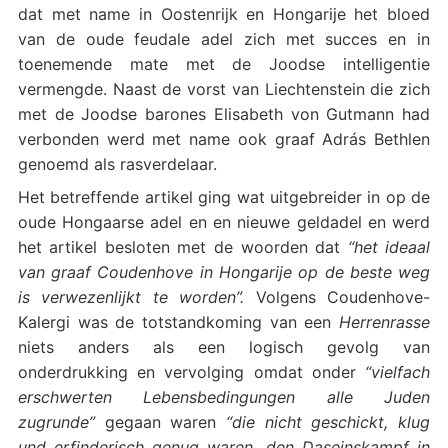
dat met name in Oostenrijk en Hongarije het bloed
van de oude feudale adel zich met succes en in
toenemende mate met de Joodse intelligentie
vermengde. Naast de vorst van Liechtenstein die zich
met de Joodse barones Elisabeth von Gutmann had
verbonden werd met name ook graaf Adrás Bethlen
genoemd als rasverdelaar.
Het betreffende artikel ging wat uitgebreider in op de
oude Hongaarse adel en en nieuwe geldadel en werd
het artikel besloten met de woorden dat
“het ideaal
van graaf Coudenhove in Hongarije op de beste weg
is verwezenlijkt te worden”.
Volgens Coudenhove-
Kalergi was de totstandkoming van een
Herrenrasse
niets anders als een logisch gevolg van
onderdrukking en vervolging omdat onder
“vielfach
erschwerten Lebensbedingungen alle Juden
zugrunde”
gegaan waren
“die nicht geschickt, klug
und erfinderisch genug waren, den Daseinskampf in