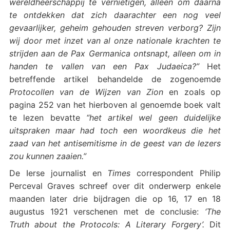
wereldheerschappij te vernietigen, alleen om daarna
te ontdekken dat zich daarachter een nog veel
gevaarlijker, geheim gehouden streven verborg? Zijn
wij door met inzet van al onze nationale krachten te
strijden aan de Pax Germanica ontsnapt, alleen om in
handen te vallen van een Pax Judaeica?”
Het
betreffende artikel behandelde de zogenoemde
Protocollen van de Wijzen van Zion
en zoals op
pagina 252 van het hierboven al genoemde boek valt
te lezen bevatte
“het artikel wel geen duidelijke
uitspraken maar had toch een woordkeus die het
zaad van het antisemitisme in de geest van de lezers
zou kunnen zaaien.”
De Ierse journalist en
Times
correspondent Philip
Perceval Graves schreef over dit onderwerp enkele
maanden later drie bijdragen die op 16, 17 en 18
augustus 1921 verschenen met de conclusie:
‘The
Truth about the Protocols: A Literary Forgery’.
Dit