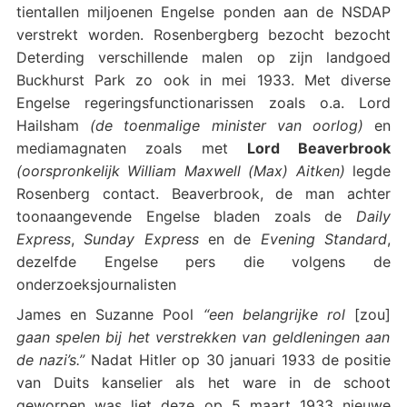
tientallen miljoenen Engelse ponden aan de NSDAP
verstrekt worden. Rosenbergberg bezocht bezocht
Deterding verschillende malen op zijn landgoed
Buckhurst Park zo ook in mei 1933. Met diverse
Engelse regeringsfunctionarissen zoals o.a. Lord
Hailsham
(de toenmalige minister van oorlog)
en
mediamagnaten zoals met
Lord Beaverbrook
(oorspronkelijk
William Maxwell (Max) Aitken)
legde
Rosenberg contact. Beaverbrook, de man achter
toonaangevende Engelse bladen zoals de
Daily
Express
,
Sunday Express
en de
Evening Standard
,
dezelfde Engelse pers die volgens de
onderzoeksjournalisten
James en Suzanne Pool
“een belangrijke rol
[zou]
gaan spelen bij het verstrekken van geldleningen aan
de nazi’s.”
Nadat Hitler op 30 januari 1933 de positie
van Duits kanselier als het ware in de schoot
geworpen was liet deze op 5 maart 1933 nieuwe