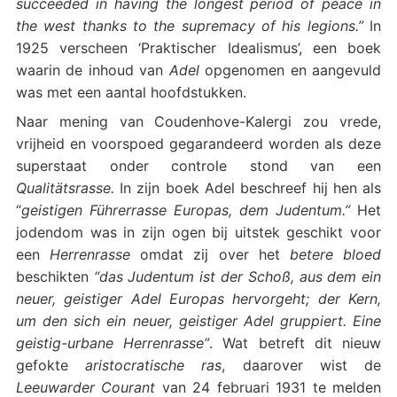
succeeded in having the longest period of peace in
the west thanks to the supremacy of his legions.”
In
1925 verscheen ‘Praktischer Idealismus’, een boek
waarin de inhoud van
Adel
opgenomen en aangevuld
was met een aantal hoofdstukken.
Naar mening van Coudenhove-Kalergi zou vrede,
vrijheid en voorspoed gegarandeerd worden als deze
superstaat onder controle stond van een
Qualitätsrasse.
In zijn boek Adel beschreef hij hen als
“
geistigen Führerrasse Europas, dem Judentum.”
Het
jodendom was in zijn ogen bij uitstek geschikt voor
een
Herrenrasse
omdat zij over het
betere bloed
beschikten
“das Judentum ist der Schoß, aus dem ein
neuer, geistiger Adel Europas hervorgeht; der Kern,
um den sich ein neuer, geistiger Adel gruppiert. Eine
geistig-urbane Herrenrasse”
. Wat betreft dit nieuw
gefokte
aristocratische ras
, daarover wist de
Leeuwarder Courant
van 24 februari 1931 te melden