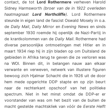
contact, de tot
Lord Rothermere
verheven Harold
Sidney Harmsworth
(broer van de in 1922 overleden
haatmagnaat
Lord Northcliffe
).
Lord Rothermere
steunde in eigen land de fascist Oswald Mosely in o.a.
de
Daily Mail
,
Daily Mirror
en
Evening News
en sinds
september 1930 roemde hij openlijk de Nazi-Partij in
de krantkolommen van de
Daily Mail
. Rothermere had
diverse persoonlijke ontmoetingen met Hitler en in
maart 1934 riep hij in zijn bladen op om Duitsland de
gebieden in Afrika terug te geven die ze verloren was
na WOI. Binnen dit, in belangen nauw aan elkaar
verwante en verweven, netwerk van illustere figuren
bewoog zich Hjalmar Schacht die in 1926 uit de door
hem mede opgerichte DDP stapte en op zijn beurt
naar de rechterkant opschoof van het politieke
spectrum. Niet in het minst omdat de DDP-er er
voorstander van was om het bezit van de buiten de
macht gestelde machtskliek van vóór de
Eerste Helft