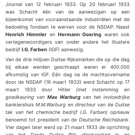
Journal
van 12 februari 1933. Op 20 februari 1933
was Schacht één van de aanwezigen op een
bijeenkomst van vooraanstaande industriëlen met de
bedoeling fondsen te werven voor de NSDAP. Naast
Henrich Himmler
en
Hermann Goering
waren ook
vertegenwoordigers van onder andere het illustere
bedrijf
I.G. Farben
(IGF) aanwezig.
Van de drie miljoen Duitse Rijksmarken die op die dag
bij elkaar werden geschraapt waren er 400.000
afkomstig van IGF. Eén dag na de machtsovername
door de NSDAP (16 maart 1933) werd Schacht op 17
maart 1933 door Hitler
(met instemming en
goedkeuring van
Max Warburg
van het invloedrijke
bankiershuis M.M.Warburg en directeur van de Duitse
tak van het chemische bedrijf I.G. Farben)
opnieuw
benoemd tot president van de
Deutsche Reichsbank
.
Vier dagen later werd op 21 maart 1933 de oprichting
van het
Derde Duitse Rijk
afgekondigd in de