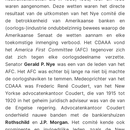
waren aangenomen. Deze wetten waren het directe
resultaat van de uitkomsten van het Nye comité die
de betrokkenheid van Amerikaanse banken en
(oorlogs-)industrie ondubbelzinnig bewees waarop de
Amerikaanse Senaat de wetten aannam en elke
toekomstige inmenging verbood. Het CDAAA vond
het
America First Committee
(AFC) tegenover zich
dat zich tegen elke oorlogsdeelname verzette.
Senator
Gerald P. Nye
was een van de leden van het
AFC. Het AFC was echter bij lange na niet bij machte
de oorlogshaviken te temmen. Medeoprichter van het
CDAAA was Frederic René Coudert, van het New
Yorkse advocatenkantoor Coudert, die van 1915 tot
1920 in het geheim juridisch adviseur was van de van
de Engelse regering. Advocatenkantoor Coudert
onderhield nauwe banden met de bankiershuizen
Rothschild
en
J.P. Morgan.
Het comité kende ook
prominente en invloedrijke leden, zoals de New