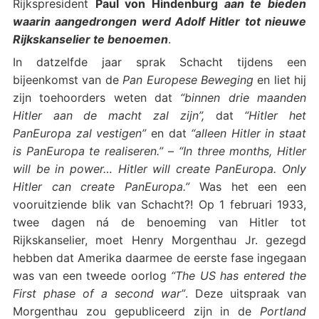
Rijkspresident
Paul von Hindenburg
aan te bieden
waarin aangedrongen werd Adolf Hitler tot nieuwe
Rijkskanselier te benoemen
.
In datzelfde jaar sprak Schacht tijdens een
bijeenkomst van de
Pan Europese Beweging
en liet hij
zijn toehoorders weten dat
“binnen drie maanden
Hitler aan de macht zal zijn”,
dat
“Hitler het
PanEuropa zal vestigen”
en dat
“alleen Hitler in staat
is PanEuropa te realiseren.”
–
“In three months, Hitler
will be in power… Hitler will create PanEuropa. Only
Hitler can create PanEuropa.”
Was het een een
vooruitziende blik van Schacht?! Op 1 februari 1933,
twee dagen ná de benoeming van Hitler tot
Rijkskanselier, moet Henry Morgenthau Jr. gezegd
hebben dat Amerika daarmee de eerste fase ingegaan
was van een tweede oorlog
“The US has entered the
First phase of a second war”
. Deze uitspraak van
Morgenthau zou gepubliceerd zijn in de
Portland