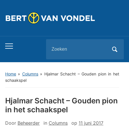
Zoeken
Toggle
naar:
mobiel
menu
Home
»
Columns
»
Hjalmar Schacht – Gouden pion in het
schaakspel
Hjalmar Schacht – Gouden pion
in het schaakspel
Door
Beheerder
in
Columns
op
11 juni 2017