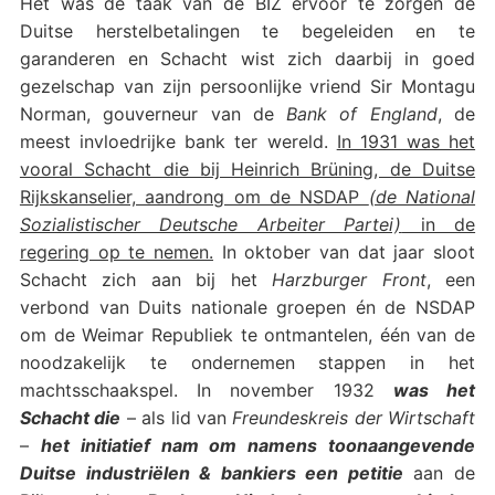
Het was de taak van de BIZ ervoor te zorgen de
Duitse herstelbetalingen te begeleiden en te
garanderen en Schacht wist zich daarbij in goed
gezelschap van zijn persoonlijke vriend Sir Montagu
Norman, gouverneur van de
Bank of England
, de
meest invloedrijke bank ter wereld.
In 1931 was het
vooral Schacht die bij Heinrich Brüning, de Duitse
Rijkskanselier, aandrong om de NSDAP
(de National
Sozialistischer Deutsche Arbeiter Partei)
in de
regering op te nemen.
In oktober van dat jaar sloot
Schacht zich aan bij het
Harzburger Front
, een
verbond van Duits nationale groepen én de NSDAP
om de Weimar Republiek te ontmantelen, één van de
noodzakelijk te ondernemen stappen in het
machtsschaakspel. In november 1932
was het
Schacht die
– als lid van
Freundeskreis der Wirtschaft
–
het initiatief nam om namens toonaangevende
Duitse industriëlen & bankiers een petitie
aan de