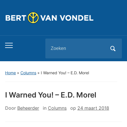
Zoeken
Toggle
naar:
mobiel
menu
Home
»
Columns
»
I Warned You! – E.D. Morel
I Warned You! – E.D. Morel
Door
Beheerder
in
Columns
op
24 maart 2018