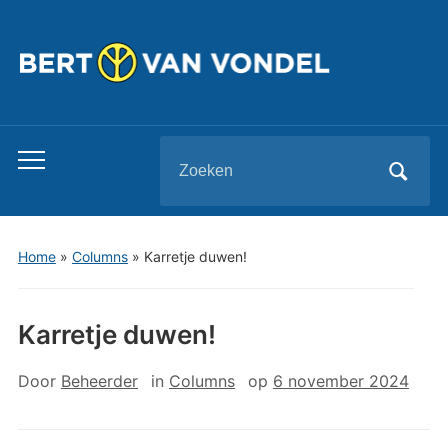
Zoeken
Toggle
naar:
mobiel
menu
Home
»
Columns
»
Karretje duwen!
Karretje duwen!
Door
Beheerder
in
Columns
op
6 november 2024