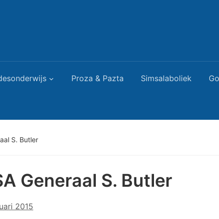
desonderwijs
Proza & Pazta
Simsalaboliek
Go
al S. Butler
A Generaal S. Butler
uari 2015