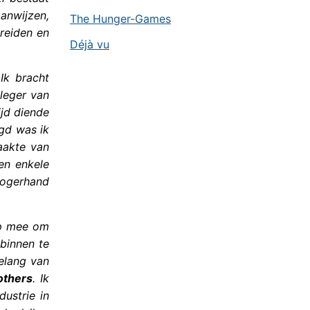
aanwijzen,
The Hunger-Games
reiden en
Déjà vu
Ik bracht
leger van
ijd diende
egd was ik
aakte van
en enkele
hogerhand
lp mee om
binnen te
elang van
others
. Ik
ustrie in