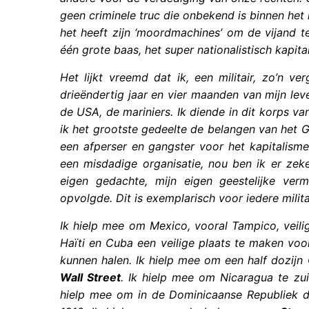
geen criminele truc die onbekend is binnen het m
het heeft zijn ‘moordmachines’ om de vijand t
één grote baas, het super nationalistisch kapita
Het lijkt vreemd dat ik, een militair, zo’n v
drieëndertig jaar en vier maanden van mijn le
de USA, de mariniers. Ik diende in dit korps v
ik het grootste gedeelte de belangen van het G
een afperser en gangster voor het kapitalisme
een misdadige organisatie, nou ben ik er zeke
eigen gedachte, mijn eigen geestelijke ver
opvolgde. Dit is exemplarisch voor iedere milita
Ik hielp mee om Mexico, vooral Tampico, veili
Haïti en Cuba een veilige plaats te maken v
kunnen halen. Ik hielp mee om een half dozijn
Wall Street
. Ik hielp mee om Nicaragua te zui
hielp mee om in de Dominicaanse Republiek de 