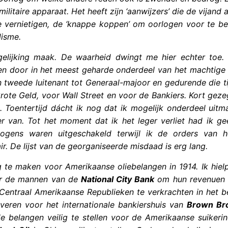
ilitaire apparaat. Het heeft zijn ‘aanwijzers’ die de vijand 
e vernietigen, de ‘knappe koppen’ om oorlogen voor te be
lisme.
ergelijking maak. De waarheid dwingt me hier echter toe. 
ven door in het meest geharde onderdeel van het machtige 
an tweede luitenant tot Generaal-majoor en gedurende die t
rote Geld, voor Wall Street en voor de Bankiers. Kort gez
. Toentertijd dácht ik nog dat ik mogelijk onderdeel uitm
r van. Tot het moment dat ik het leger verliet had ik ge
mogens waren uitgeschakeld terwijl ik de orders van 
ir. De lijst van de georganiseerde misdaad is erg lang.
g te maken voor Amerikaanse oliebelangen in 1914. Ik hie
oor de mannen van de
National City Bank
om hun revenuen 
 Centraal Amerikaanse Republieken te verkrachten in het b
veren voor het internationale bankiershuis van
Brown Br
belangen veilig te stellen voor de Amerikaanse suikerind