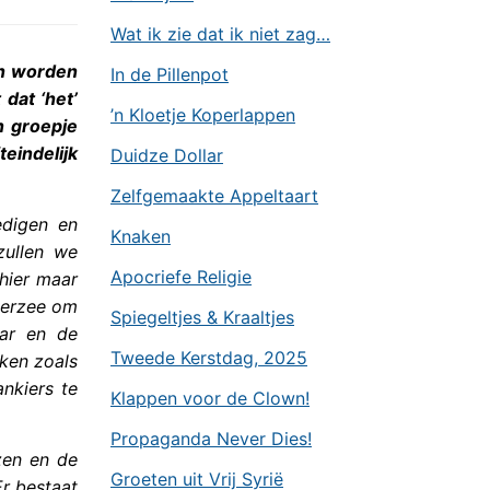
Wat ik zie dat ik niet zag…
an worden
In de Pillenpot
dat ‘het’
’n Kloetje Koperlappen
in groepje
eindelijk
Duidze Dollar
Zelfgemaakte Appeltaart
edigen en
Knaken
zullen we
Apocriefe Religie
 hier maar
verzee om
Spiegeltjes & Kraaltjes
lar en de
Tweede Kerstdag, 2025
kken zoals
nkiers te
Klappen voor de Clown!
Propaganda Never Dies!
zen en de
Groeten uit Vrij Syrië
r bestaat