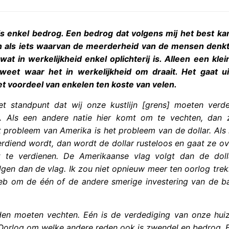
is enkel bedrog. Een bedrog dat volgens mij het best k
als iets waarvan de meerderheid van de mensen denkt 
wat in werkelijkheid enkel oplichterij is. Alleen een kle
weet waar het in werkelijkheid om draait. Het gaat uit
et voordeel van enkelen ten koste van velen.
et standpunt dat wij onze kustlijn [grens] moeten verd
s. Als een andere natie hier komt om te vechten, dan 
 probleem van Amerika is het probleem van de dollar. Als
erdiend wordt, dan wordt de dollar rusteloos en gaat ze o
t te verdienen. De Amerikaanse vlag volgt dan de dol
olgen dan de vlag. Ik zou niet opnieuw meer ten oorlog tre
eb om de één of de andere smerige investering van de ba
.
uden moeten vechten. Eén is de verdediging van onze hui
Oorlog om welke andere reden ook is zwendel en bedrog. E