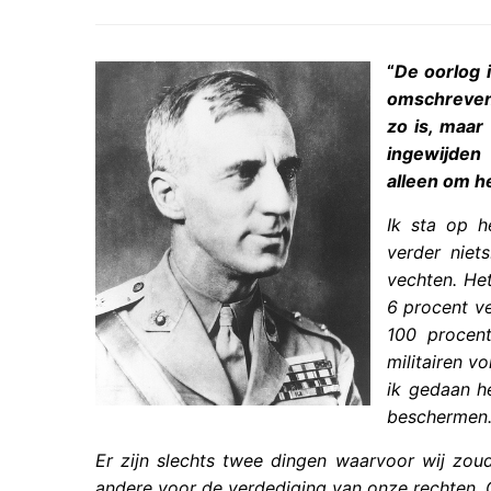
“
De oorlog 
omschreven 
zo is, maar 
ingewijden 
alleen om h
Ik sta op h
verder niet
vechten. Het
6 procent v
100 procen
militairen v
ik gedaan h
beschermen
Er zijn slechts twee dingen waarvoor wij zo
andere voor de verdediging van onze rechten. 