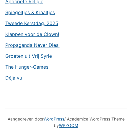
Apocriefe Religie
Spiegeltjes & Kraaltjes
Tweede Kerstdag, 2025
Klappen voor de Clown!
Propaganda Never Dies!
Groeten uit Vrij Syrië
The Hunger-Games
Déjà vu
Aangedreven door
WordPress
/ Academica WordPress Theme
by
WPZOOM