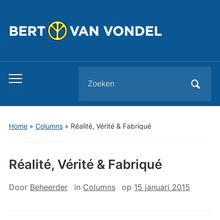
Zoeken
Toggle
naar:
mobiel
menu
Home
»
Columns
»
Réalité, Vérité & Fabriqué
Réalité, Vérité & Fabriqué
Door
Beheerder
in
Columns
op
15 januari 2015