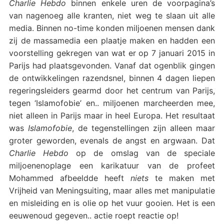
Charlie Hebdo
binnen enkele uren de voorpagina’s
van nagenoeg alle kranten, niet weg te slaan uit alle
media. Binnen no-time konden miljoenen mensen dank
zij de massamedia een plaatje maken en hadden een
voorstelling gekregen van wat er op 7 januari 2015 in
Parijs had plaatsgevonden. Vanaf dat ogenblik gingen
de ontwikkelingen razendsnel, binnen 4 dagen liepen
regeringsleiders gearmd door het centrum van Parijs,
tegen ‘Islamofobie’ en.. miljoenen marcheerden mee,
niet alleen in Parijs maar in heel Europa. Het resultaat
was
Islamofobie
, de tegenstellingen zijn alleen maar
groter geworden, evenals de angst en argwaan. Dat
Charlie Hebdo
op de omslag van de speciale
miljoenenoplage een karikatuur van de profeet
Mohammed afbeeldde heeft
niets
te maken met
Vrijheid van Meningsuiting, maar alles met manipulatie
en misleiding en is olie op het vuur gooien. Het is een
eeuwenoud gegeven.. actie roept reactie op!