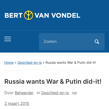
Zoeken
Toggle
naar:
mobiel
menu
Home
»
Geschied-en-is
»
Russia wants War & Putin did-it!
Russia wants War & Putin did-it!
Door
Beheerder
in
Geschied-en-is
op
2 maart 2015