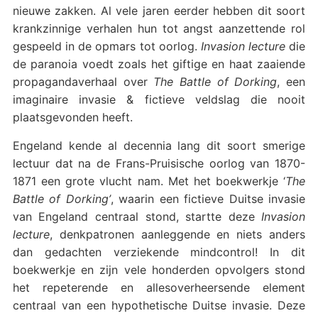
nieuwe zakken. Al vele jaren eerder hebben dit soort
krankzinnige verhalen hun tot angst aanzettende rol
gespeeld in de opmars tot oorlog.
Invasion lecture
die
de paranoia voedt zoals het giftige en haat zaaiende
propagandaverhaal over
The Battle of Dorking
, een
imaginaire invasie & fictieve veldslag die nooit
plaatsgevonden heeft.
Engeland kende al decennia lang dit soort smerige
lectuur dat na de Frans-Pruisische oorlog van 1870-
1871 een grote vlucht nam. Met het boekwerkje ‘
The
Battle of Dorking’
, waarin een fictieve Duitse invasie
van Engeland centraal stond, startte deze
Invasion
lecture
, denkpatronen aanleggende en niets anders
dan gedachten verziekende mindcontrol! In dit
boekwerkje en zijn vele honderden opvolgers stond
het repeterende en allesoverheersende element
centraal van een hypothetische Duitse invasie. Deze