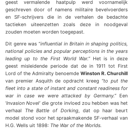
geest vermalende haatpulp werd voornamelijk
geschreven door of namens militaire bevelvoerders
en SF-schrijvers die in de verhalen de bedachte
tactieken uiteenzetten zoals deze in noodgeval
zouden moeten worden toegepast.
Dit genre was “
influential in Britain in shaping politics,
national policies and popular perceptions in the years
leading up to the First World War.”
Het is in deze
geest misleidende periode dat de in 1911 tot First
Lord of the Admiralty benoemde
Winston R. Churchill
van premier Asquith de opdracht kreeg
“to put the
fleet into a state of instant and constant readiness for
war in case we were attacked by Germany.”
Een
‘
Invasion Novel’
die grote invloed zou hebben was het
verhaal
The Battle of Dorking
, dat op haar beurt
model stond voor het spraakmakende SF-verhaal van
H.G. Wells uit 1898:
The War of the Worlds.