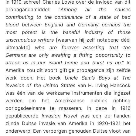
In 1910 schreef Charles Lowe over de invloed van dit
propagandamiddel: “
Among all the causes
contributing to the continuance of a state of bad
blood between England and Germany perhaps the
most potent is the baneful industry of those
unscrupulous writers
[waarvan hij zelf notabene déél
uitmaakte]
who are forever asserting that the
Germans are only awaiting a fitting opportunity to
attack us in our island home and burst us up.”
In
Amerika zou dit soort giftige propaganda zijn zelfde
werk doen. Het boek
Uncle Sam’s Boys at The
Invasion of the United States
van H. Irving Hancock
was één van de werkzame instrumenten die ingezet
werden om het Amerikaanse publiek richting
oorlogsdeelname te masseren. In deze in 1916
gepubliceerde
Invasion Novel
was een op handen
zijnde Duitse invasie van Amerika in 1920-1921 het
onderwerp. Een verborgen gehouden Duitse vloot van