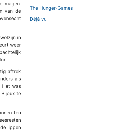
se magen.
The Hunger-Games
en van de
evensecht
Déjà vu
welzijn in
eurt weer
achtelijk
or.
tig aftrek
nders als
. Het was
 Bijoux te
annen ten
leesresten
de lippen