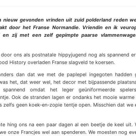
n nieuw gevonden vrinden uit zuid polderland reden we
akt door het Franse Normandie. Vriendin en ik veur
V en zij met een zelf gepimpte paarse vlammenwag
d door ons als postnatale hippyjugend nog als spannend e
od History overladen Franse slagveld te koersen.
anders dan dat we met de paplepel ingegoten hadden 
 was het, dat weer wel, het decor met bijpassende plaats
 spannend omdat het leger geüniformeerde spele
untje. Ook de stranden lagen er ondanks het mooie warme 
 was zelfs geen koek-en-zopie tentje open. Misschien dat w
te hing ons na een paar dagen al een beetje de keel uit.
n we onze Francjes wel aan spenderen. We moesten nog ev