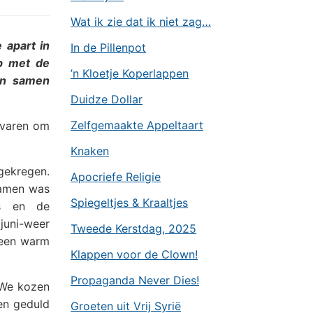
Wat ik zie dat ik niet zag…
 apart in
In de Pillenpot
op met de
’n Kloetje Koperlappen
en samen
Duidze Dollar
Zelfgemaakte Appeltaart
rvaren om
Knaken
gekregen.
Apocriefe Religie
namen was
Spiegeltjes & Kraaltjes
rs en de
juni-weer
Tweede Kerstdag, 2025
e een warm
Klappen voor de Clown!
Propaganda Never Dies!
 We kozen
en geduld
Groeten uit Vrij Syrië