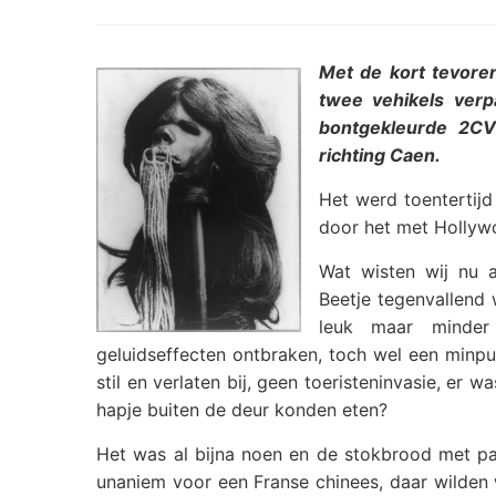
Met de kort tevore
twee vehikels verp
bontgekleurde 2C
richting Caen.
Het werd toentertij
door het met Hollywo
Wat wisten wij nu 
Beetje tegenvallend
leuk maar minder
geluidseffecten ontbraken, toch wel een minp
stil en verlaten bij, geen toeristeninvasie, er
hapje buiten de deur konden eten?
Het was al bijna noen en de stokbrood met pa
unaniem voor een Franse chinees, daar wilde