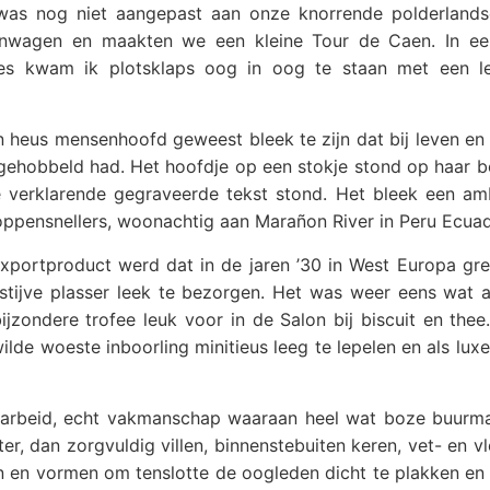
was nog niet aangepast aan onze knorrende polderland
nwagen en maakten we een kleine Tour de Caen. In e
kjes kwam ik plotsklaps oog in oog te staan met een l
n heus mensenhoofd geweest bleek te zijn dat bij leven en 
gehobbeld had. Het hoofdje op een stokje stond op haar b
 verklarende gegraveerde tekst stond. Het bleek een amb
koppensnellers, woonachtig aan Marañon River in Peru Ecuad
exportproduct werd dat in de jaren ’30 in West Europa gre
stijve plasser leek te bezorgen. Het was weer eens wat a
jzondere trofee leuk voor in de Salon bij biscuit en thee
lde woeste inboorling minitieus leeg te lepelen en als luxe
e arbeid, echt vakmanschap waaraan heel wat boze buurm
er, dan zorgvuldig villen, binnenstebuiten keren, vet- en v
 en vormen om tenslotte de oogleden dicht te plakken en 