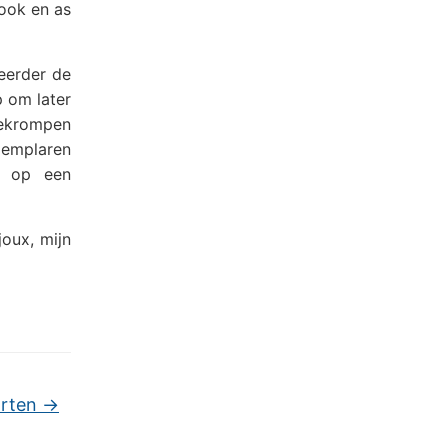
rook en as
 eerder de
p om later
gekrompen
exemplaren
n op een
joux, mijn
arten
→