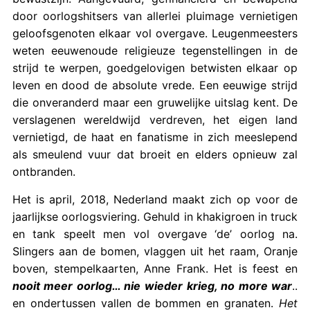
door oorlogshitsers van allerlei pluimage vernietigen
geloofsgenoten elkaar vol overgave. Leugenmeesters
weten eeuwenoude religieuze tegenstellingen in de
strijd te werpen, goedgelovigen betwisten elkaar op
leven en dood de absolute vrede. Een eeuwige strijd
die onveranderd maar een gruwelijke uitslag kent. De
verslagenen wereldwijd verdreven, het eigen land
vernietigd, de haat en fanatisme in zich meeslepend
als smeulend vuur dat broeit en elders opnieuw zal
ontbranden.
Het is april, 2018, Nederland maakt zich op voor de
jaarlijkse oorlogsviering. Gehuld in khakigroen in truck
en tank speelt men vol overgave ‘de’ oorlog na.
Slingers aan de bomen, vlaggen uit het raam, Oranje
boven, stempelkaarten, Anne Frank. Het is feest en
nooit meer oorlog… nie wieder krieg, no more war
..
en ondertussen vallen de bommen en granaten.
Het