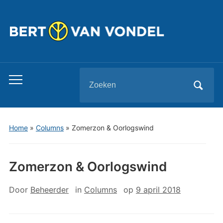
Zoeken
Toggle
naar:
mobiel
menu
Home
»
Columns
»
Zomerzon & Oorlogswind
Zomerzon & Oorlogswind
Door
Beheerder
in
Columns
op
9 april 2018