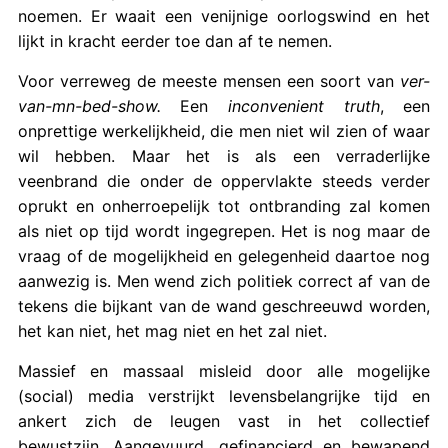
noemen. Er waait een venijnige oorlogswind en het
lijkt in kracht eerder toe dan af te nemen.
Voor verreweg de meeste mensen een soort van
ver-
van-mn-bed-show.
Een
inconvenient truth
, een
onprettige werkelijkheid, die men niet wil zien of waar
wil hebben. Maar het is als een verraderlijke
veenbrand die onder de oppervlakte steeds verder
oprukt en onherroepelijk tot ontbranding zal komen
als niet op tijd wordt ingegrepen. Het is nog maar de
vraag of de mogelijkheid en gelegenheid daartoe nog
aanwezig is. Men wend zich politiek correct af van de
tekens die bijkant van de wand geschreeuwd worden,
het kan niet, het mag niet en het zal niet.
Massief en massaal misleid door alle mogelijke
(social) media verstrijkt levensbelangrijke tijd en
ankert zich de leugen vast in het collectief
bewustzijn. Aangevuurd, gefinancierd en bewapend