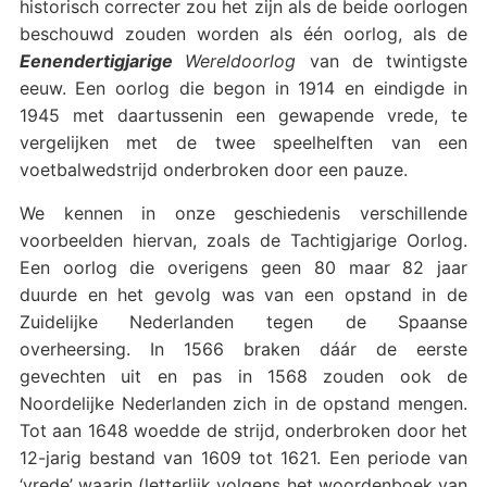
historisch correcter zou het zijn als de beide oorlogen
beschouwd zouden worden als één oorlog, als de
Eenendertigjarige
Wereldoorlog
van de twintigste
eeuw. Een oorlog die begon in 1914 en eindigde in
1945 met daartussenin een gewapende vrede, te
vergelijken met de twee speelhelften van een
voetbalwedstrijd onderbroken door een pauze.
We kennen in onze geschiedenis verschillende
voorbeelden hiervan, zoals de Tachtigjarige Oorlog.
Een oorlog die overigens geen 80 maar 82 jaar
duurde en het gevolg was van een opstand in de
Zuidelijke Nederlanden tegen de Spaanse
overheersing. In 1566 braken dáár de eerste
gevechten uit en pas in 1568 zouden ook de
Noordelijke Nederlanden zich in de opstand mengen.
Tot aan 1648 woedde de strijd, onderbroken door het
12-jarig bestand van 1609 tot 1621. Een periode van
‘vrede’ waarin (letterlijk volgens het woordenboek van