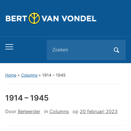
Zoeken
Toggle
naar:
mobiel
menu
Home
»
Columns
»
1914 – 1945
1914 – 1945
Door
Beheerder
in
Columns
op
20 februari 2023