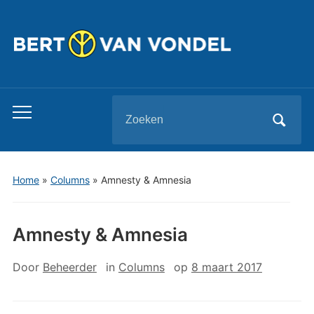
Zoeken
Toggle
naar:
mobiel
menu
Home
»
Columns
»
Amnesty & Amnesia
Amnesty & Amnesia
Door
Beheerder
in
Columns
op
8 maart 2017