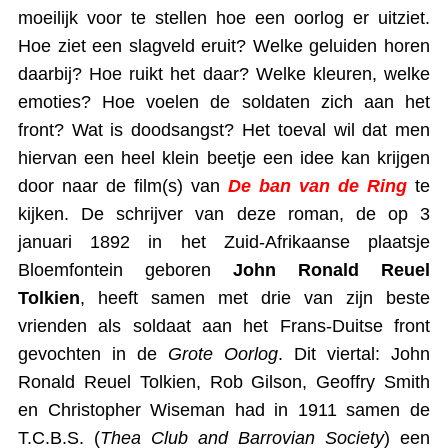
moeilijk voor te stellen hoe een oorlog er uitziet.
Hoe ziet een slagveld eruit? Welke geluiden horen
daarbij? Hoe ruikt het daar? Welke kleuren, welke
emoties? Hoe voelen de soldaten zich aan het
front? Wat is doodsangst? Het toeval wil dat men
hiervan een heel klein beetje een idee kan krijgen
door naar de film(s) van
De ban van de Ring
te
kijken. De schrijver van deze roman, de op 3
januari 1892 in het Zuid-Afrikaanse plaatsje
Bloemfontein geboren
John Ronald Reuel
Tolkien
, heeft samen met drie van zijn beste
vrienden als soldaat aan het Frans-Duitse front
gevochten in de
Grote Oorlog
. Dit viertal: John
Ronald Reuel Tolkien, Rob Gilson, Geoffry Smith
en Christopher Wiseman had in 1911 samen de
T.C.B.S. (
Thea Club and Barrovian Society
) een