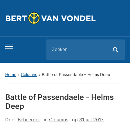
Zoeken
Toggle
naar:
mobiel
menu
Home
»
Columns
»
Battle of Passendaele – Helms Deep
Battle of Passendaele – Helms
Deep
Door
Beheerder
in
Columns
op
31 juli 2017