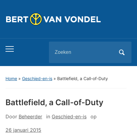
Zoeken
Toggle
naar:
mobiel
menu
Home
»
Geschied-en-is
»
Battlefield, a Call-of-Duty
Battlefield, a Call-of-Duty
Door
Beheerder
in
Geschied-en-is
op
26 januari 2015