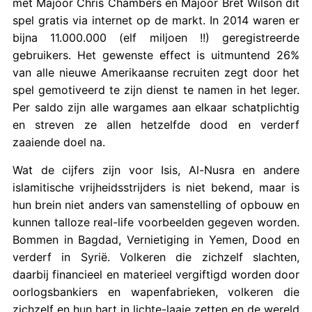
met Majoor Chris Chambers en Majoor Bret Wilson dit
spel gratis via internet op de markt. In 2014 waren er
bijna 11.000.000 (elf miljoen !!) geregistreerde
gebruikers. Het gewenste effect is uitmuntend 26%
van alle nieuwe Amerikaanse recruiten zegt door het
spel gemotiveerd te zijn dienst te namen in het leger.
Per saldo zijn alle wargames aan elkaar schatplichtig
en streven ze allen hetzelfde dood en verderf
zaaiende doel na.
Wat de cijfers zijn voor Isis, Al-Nusra en andere
islamitische vrijheidsstrijders is niet bekend, maar is
hun brein niet anders van samenstelling of opbouw en
kunnen talloze real-life voorbeelden gegeven worden.
Bommen in Bagdad, Vernietiging in Yemen, Dood en
verderf in Syrië. Volkeren die zichzelf slachten,
daarbij financieel en materieel vergiftigd worden door
oorlogsbankiers en wapenfabrieken, volkeren die
zichzelf en hun hart in lichte-laaie zetten en de wereld