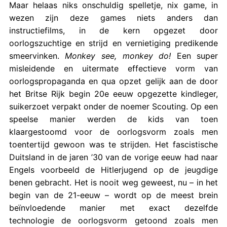
Maar helaas niks onschuldig spelletje, nix game, in
wezen zijn deze games niets anders dan
instructiefilms, in de kern opgezet door
oorlogszuchtige en strijd en vernietiging predikende
smeervinken.
Monkey see, monkey do!
Een super
misleidende en uitermate effectieve vorm van
oorlogspropaganda en qua opzet gelijk aan de door
het Britse Rijk begin 20e eeuw opgezette kindleger,
suikerzoet verpakt onder de noemer Scouting. Op een
speelse manier werden de kids van toen
klaargestoomd voor de oorlogsvorm zoals men
toentertijd gewoon was te strijden. Het fascistische
Duitsland in de jaren ’30 van de vorige eeuw had naar
Engels voorbeeld de Hitlerjugend op de jeugdige
benen gebracht. Het is nooit weg geweest, nu – in het
begin van de 21-eeuw – wordt op de meest brein
beïnvloedende manier met exact dezelfde
technologie de oorlogsvorm getoond zoals men