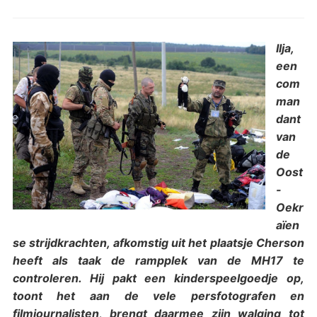
Ilja,
een
com
man
dant
van
de
Oost
-
Oekr
aïen
se strijdkrachten, afkomstig uit het plaatsje Cherson
heeft als taak de rampplek van de MH17 te
controleren. Hij pakt een kinderspeelgoedje op,
toont het aan de vele persfotografen en
filmjournalisten, brengt daarmee zijn walging tot