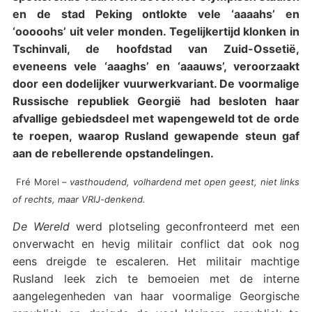
en de stad Peking ontlokte vele ‘aaaahs’ en
‘ooooohs’ uit veler monden. Tegelijkertijd klonken in
Tschinvali, de hoofdstad van Zuid-Ossetië,
eveneens vele ‘aaaghs’ en ‘aaauws’, veroorzaakt
door een dodelijker vuurwerkvariant. De voormalige
Russische republiek Georgië had besloten haar
afvallige gebiedsdeel met wapengeweld tot de orde
te roepen, waarop Rusland gewapende steun gaf
aan de rebellerende opstandelingen.
Fré Morel –
vasthoudend, volhardend met open geest, niet links
of rechts, maar VRIJ-denkend.
De Wereld
werd plotseling geconfronteerd met een
onverwacht en hevig militair conflict dat ook nog
eens dreigde te escaleren. Het militair machtige
Rusland leek zich te bemoeien met de interne
aangelegenheden van haar voormalige Georgische