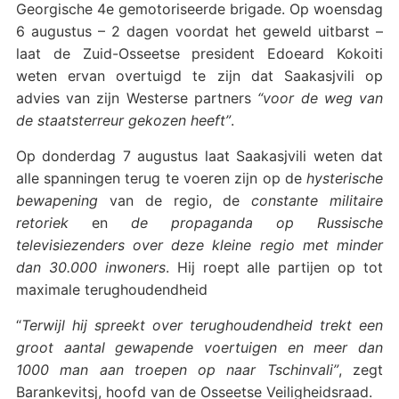
Georgische 4e gemotoriseerde brigade. Op woensdag
6 augustus – 2 dagen voordat het geweld uitbarst –
laat de Zuid-Osseetse president Edoeard Kokoiti
weten ervan overtuigd te zijn dat Saakasjvili op
advies van zijn Westerse partners
“voor de weg van
de staatsterreur gekozen heeft”
.
Op donderdag 7 augustus laat Saakasjvili weten dat
alle spanningen terug te voeren zijn op de
hysterische
bewapening
van de regio, de
constante militaire
retoriek
en
de propaganda op Russische
televisiezenders over deze kleine regio met minder
dan 30.000 inwoners
. Hij roept alle partijen op tot
maximale terughoudendheid
“
Terwijl hij spreekt over terughoudendheid trekt een
groot aantal gewapende voertuigen en meer dan
1000 man aan troepen op naar Tschinvali”
, zegt
Barankevitsj, hoofd van de Osseetse Veiligheidsraad.