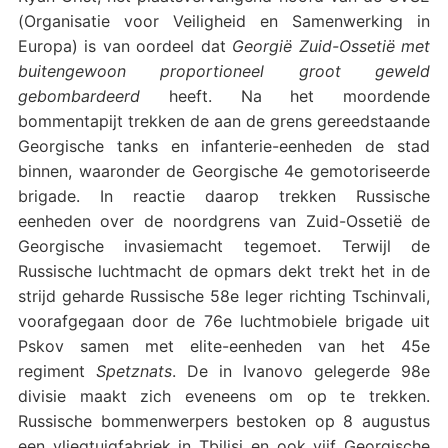
(Organisatie voor Veiligheid en Samenwerking in
Europa) is van oordeel dat
Georgië Zuid-Ossetië met
buitengewoon proportioneel groot geweld
gebombardeerd
heeft. Na het moordende
bommentapijt trekken de aan de grens gereedstaande
Georgische tanks en infanterie-eenheden de stad
binnen, waaronder de Georgische 4e gemotoriseerde
brigade. In reactie daarop trekken Russische
eenheden over de noordgrens van Zuid-Ossetië de
Georgische invasiemacht tegemoet. Terwijl de
Russische luchtmacht de opmars dekt trekt het in de
strijd geharde Russische 58e leger richting Tschinvali,
voorafgegaan door de 76e luchtmobiele brigade uit
Pskov samen met elite-eenheden van het 45e
regiment
Spetznats
. De in Ivanovo gelegerde 98e
divisie maakt zich eveneens om op te trekken.
Russische bommenwerpers bestoken op 8 augustus
een vliegtuigfabriek in Tbilisi en ook vijf Georgische