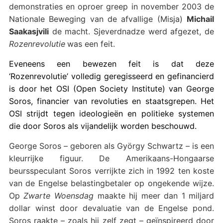
demonstraties en oproer greep in november 2003 de
Nationale Beweging van de afvallige (Misja)
Michail
Saakasjvili
de macht. Sjeverdnadze werd afgezet, de
Rozenrevolutie
was een feit.
Eveneens een bewezen feit is dat deze
‘Rozenrevolutie’ volledig geregisseerd en gefinancierd
is door het OSI (Open Society Institute) van George
Soros, financier van revoluties en staatsgrepen. Het
OSI strijdt tegen ideologieën en politieke systemen
die door Soros als vijandelijk worden beschouwd.
George Soros – geboren als György Schwartz – is een
kleurrijke figuur. De Amerikaans-Hongaarse
beursspeculant Soros verrijkte zich in 1992 ten koste
van de Engelse belastingbetaler op ongekende wijze.
Op
Zwarte Woensdag
maakte hij meer dan 1 miljard
dollar winst door devaluatie van de Engelse pond.
Soros raakte – zoals hij zelf zegt – geïnspireerd door