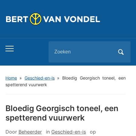
Zoeken
Toggle
naar:
mobiel
menu
Home
»
Geschied-en-is
»
Bloedig Georgisch toneel, een
spetterend vuurwerk
Bloedig Georgisch toneel, een
spetterend vuurwerk
Door
Beheerder
in
Geschied-en-is
op