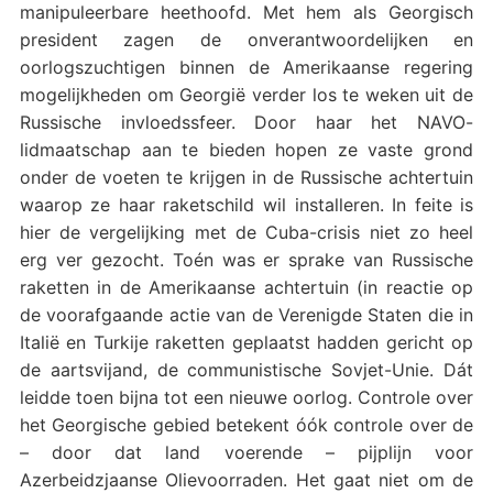
manipuleerbare heethoofd. Met hem als Georgisch
president zagen de onverantwoordelijken en
oorlogszuchtigen binnen de Amerikaanse regering
mogelijkheden om Georgië verder los te weken uit de
Russische invloedssfeer. Door haar het NAVO-
lidmaatschap aan te bieden hopen ze vaste grond
onder de voeten te krijgen in de Russische achtertuin
waarop ze haar raketschild wil installeren. In feite is
hier de vergelijking met de Cuba-crisis niet zo heel
erg ver gezocht. Toén was er sprake van Russische
raketten in de Amerikaanse achtertuin (in reactie op
de voorafgaande actie van de Verenigde Staten die in
Italië en Turkije raketten geplaatst hadden gericht op
de aartsvijand, de communistische Sovjet-Unie. Dát
leidde toen bijna tot een nieuwe oorlog. Controle over
het Georgische gebied betekent óók controle over de
– door dat land voerende – pijplijn voor
Azerbeidzjaanse Olievoorraden. Het gaat niet om de