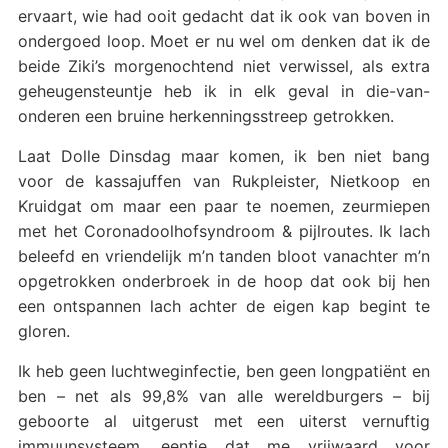
ervaart, wie had ooit gedacht dat ik ook van boven in
ondergoed loop. Moet er nu wel om denken dat ik de
beide Ziki’s morgenochtend niet verwissel, als extra
geheugensteuntje heb ik in elk geval in die-van-
onderen een bruine herkenningsstreep getrokken.
Laat Dolle Dinsdag maar komen, ik ben niet bang
voor de kassajuffen van Rukpleister, Nietkoop en
Kruidgat om maar een paar te noemen, zeurmiepen
met het Coronadoolhofsyndroom & pijlroutes. Ik lach
beleefd en vriendelijk m’n tanden bloot vanachter m’n
opgetrokken onderbroek in de hoop dat ook bij hen
een ontspannen lach achter de eigen kap begint te
gloren.
Ik heb geen luchtweginfectie, ben geen longpatiënt en
ben – net als 99,8% van alle wereldburgers – bij
geboorte al uitgerust met een uiterst vernuftig
immuunsysteem, eentje dat me vrijwaard voor