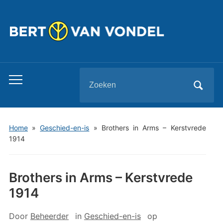
Zoeken
Toggle
naar:
mobiel
menu
Home
»
Geschied-en-is
»
Brothers in Arms – Kerstvrede
1914
Brothers in Arms – Kerstvrede
1914
Door
Beheerder
in
Geschied-en-is
op