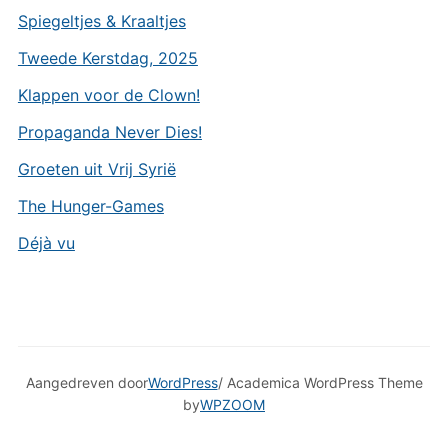
Spiegeltjes & Kraaltjes
Tweede Kerstdag, 2025
Klappen voor de Clown!
Propaganda Never Dies!
Groeten uit Vrij Syrië
The Hunger-Games
Déjà vu
Aangedreven door
WordPress
/ Academica WordPress Theme
by
WPZOOM