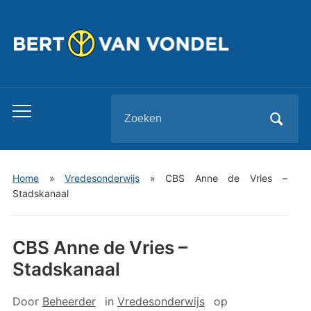
Zoeken
Toggle
naar:
mobiel
menu
Home
»
Vredesonderwijs
»
CBS Anne de Vries –
Stadskanaal
CBS Anne de Vries –
Stadskanaal
Door
Beheerder
in
Vredesonderwijs
op