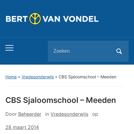
Zoeken
Toggle
naar:
mobiel
menu
Home
»
Vredesonderwijs
»
CBS Sjaloomschool – Meeden
CBS Sjaloomschool – Meeden
Door
Beheerder
in
Vredesonderwijs
op
28 maart 2014