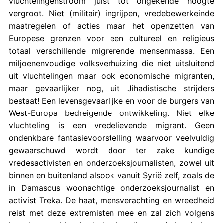
vluchtelingenstroom juist tot ongekende hoogte
vergroot. Niet (militair) ingrijpen, vredebewerkeinde
maatregelen of acties maar het openzetten van
Europese grenzen voor een cultureel en religieus
totaal verschillende migrerende mensenmassa. Een
miljoenenvoudige volksverhuizing die niet uitsluitend
uit vluchtelingen maar ook economische migranten,
maar gevaarlijker nog, uit Jihadistische strijders
bestaat! Een levensgevaarlijke en voor de burgers van
West-Europa bedreigende ontwikkeling. Niet elke
vluchteling is een vredelievende migrant. Geen
ondenkbare fantasievoorstelling waarvoor veelvuldig
gewaarschuwd wordt door ter zake kundige
vredesactivisten en onderzoeksjournalisten, zowel uit
binnen en buitenland alsook vanuit Syrië zelf, zoals de
in Damascus woonachtige onderzoeksjournalist en
activist Treka. De haat, mensverachting en wreedheid
reist met deze extremisten mee en zal zich volgens