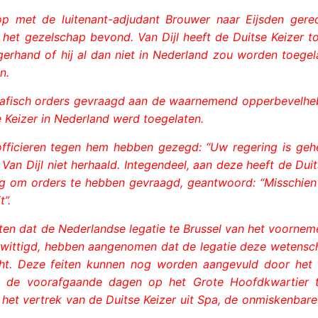
p met de luitenant-adjudant Brouwer naar Eijsden gere
j het gezelschap bevond. Van Dijl heeft de Duitse Keizer 
gerhand of hij al dan niet in Nederland zou worden toegel
n.
legrafisch orders gevraagd aan de waarnemend opperbevelhe
 Keizer in Nederland werd toegelaten.
officieren tegen hem hebben gezegd: “Uw regering is geh
an Dijl niet herhaald. Integendeel, aan deze heeft de Duit
ng om orders te hebben gevraagd, geantwoord: “Misschien 
”.
isten dat de Nederlandse legatie te Brussel van het voorne
erwittigd, hebben aangenomen dat de legatie deze wetensc
ht. Deze feiten kunnen nog worden aangevuld door het
in de voorafgaande dagen op het Grote Hoofdkwartier 
 het vertrek van de Duitse Keizer uit Spa, de onmiskenbar