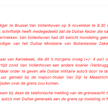
rdiger te Brussel Van Vollenhoven op 9 november te 8.30 
schriftelijk heeft medegedeeld dat de Duitse Keizer die n
rtrekken. Van Vollenhoven had dit bericht mondeling gek
iger van het Duitse Ministerie van Buitenlandse Zake
naar van Karnebeek, die dit ’s morgens vroeg (+/- 4 uur) 
jkertijd zond Van Vollenhoven een andere koerier (Verbrug
aar order te geven alle Duitse militaire auto’s door te l
uur gemeld bij de majoor-titulair Van Dijl te Maastric
Eijsden over de grens zou komen.
 kwam bij deze de telefonische melding van de grenswacht t
e auto’s met Duitse generaals aan de grens op toelating in