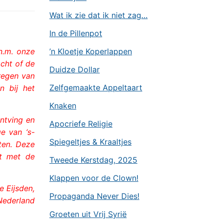
Wat ik zie dat ik niet zag…
In de Pillenpot
n.m. onze
’n Kloetje Koperlappen
acht of de
Duidze Dollar
regen van
Zelfgemaakte Appeltaart
n bij het
Knaken
ontving en
Apocriefe Religie
ge van ‘s-
Spiegeltjes & Kraaltjes
aten. Deze
ht met de
Tweede Kerstdag, 2025
Klappen voor de Clown!
e Eijsden,
Propaganda Never Dies!
 Nederland
Groeten uit Vrij Syrië