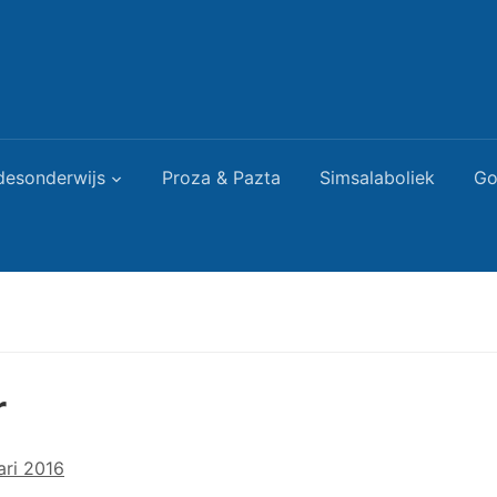
desonderwijs
Proza & Pazta
Simsalaboliek
Go
r
ari 2016