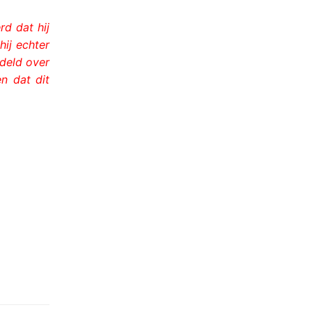
d dat hij
ij echter
deld over
n dat dit