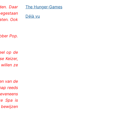
den. Daar
The Hunger-Games
toegestaan
Déjà vu
aten. Ook
bber Pop.
eel op de
se Keizer,
willen ze
men van de
hap reeds
 eveneens
te Spa is
e bewijzen