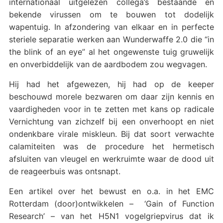
internationaal uitgelezen collega’s bestaande en
bekende virussen om te bouwen tot dodelijk
wapentuig. In afzondering van elkaar en in perfecte
steriele separatie werken aan Wunderwaffe 2.0 die “in
the blink of an eye” al het ongewenste tuig gruwelijk
en onverbiddelijk van de aardbodem zou wegvagen.
Hij had het afgewezen, hij had op de keeper
beschouwd morele bezwaren om daar zijn kennis en
vaardigheden voor in te zetten met kans op radicale
Vernichtung van zichzelf bij een onverhoopt en niet
ondenkbare virale miskleun. Bij dat soort verwachte
calamiteiten was de procedure het hermetisch
afsluiten van vleugel en werkruimte waar de dood uit
de reageerbuis was ontsnapt.
Een artikel over het bewust en o.a. in het EMC
Rotterdam (door)ontwikkelen – ‘Gain of Function
Research’ – van het H5N1 vogelgriepvirus dat ik