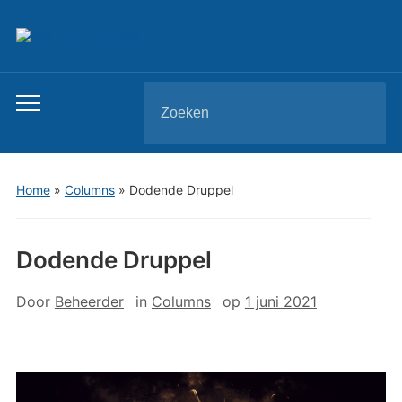
Zoeken
Toggle
naar:
mobiel
menu
Home
»
Columns
»
Dodende Druppel
Dodende Druppel
Door
Beheerder
in
Columns
op
1 juni 2021