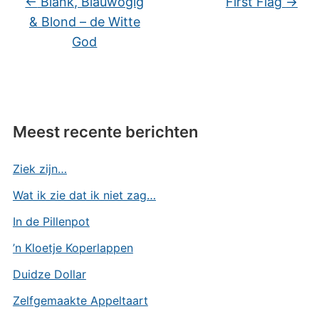
←
Blank, Blauwogig
First Flag
→
& Blond – de Witte
God
Meest recente berichten
Ziek zijn…
Wat ik zie dat ik niet zag…
In de Pillenpot
’n Kloetje Koperlappen
Duidze Dollar
Zelfgemaakte Appeltaart