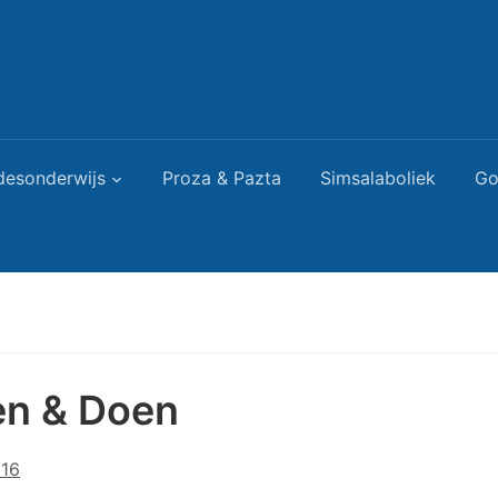
desonderwijs
Proza & Pazta
Simsalaboliek
Go
en & Doen
016