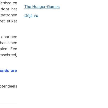
denken en
The Hunger-Games
 door het
kpatronen
Déjà vu
et etiket
n daarmee
chanismen
alen. Een
omschreef,
minds are
otendeels