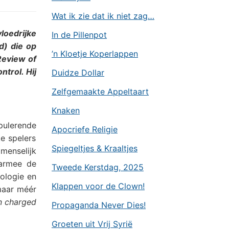
Wat ik zie dat ik niet zag…
oedrijke
In de Pillenpot
d) die op
’n Kloetje Koperlappen
Review of
trol. Hij
Duidze Dollar
Zelfgemaakte Appeltaart
Knaken
pulerende
Apocriefe Religie
e spelers
Spiegeltjes & Kraaltjes
menselijk
armee de
Tweede Kerstdag, 2025
ologie en
Klappen voor de Clown!
 maar méér
n charged
Propaganda Never Dies!
Groeten uit Vrij Syrië