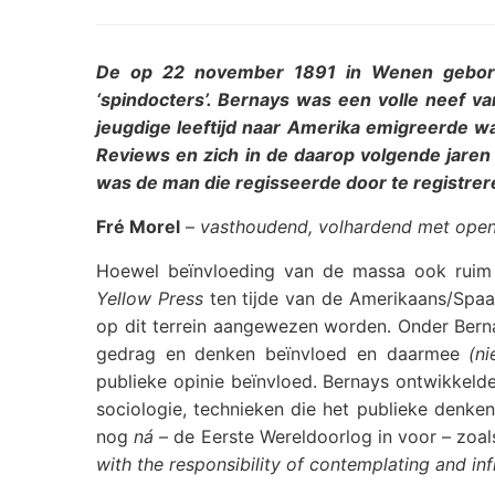
De op 22 november 1891 in Wenen gebore
‘spindocters’. Bernays was een volle neef 
jeugdige leeftijd naar Amerika emigreerde waa
Reviews en zich in de daarop volgende jaren 
was de man die regisseerde door te registrer
Fré Morel
–
vasthoudend, volhardend met open 
Hoewel beïnvloeding van de massa ook ruim v
Yellow Press
ten tijde van de Amerikaans/Spaan
op dit terrein aangewezen worden. Onder Berna
gedrag en denken beïnvloed en daarmee
(n
publieke opinie beïnvloed. Bernays ontwikkel
sociologie, technieken die het publieke denke
nog
ná
– de Eerste Wereldoorlog in voor – zoal
with the responsibility of contemplating and infl