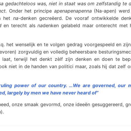
a gedachteloos was, niet in staat was om zelfstandig te 
nct.
Onder het principe
apenapenapenna
(Na-apen) werd
n het
na
-denken gecreëerd. De vooraf ontwikkelde den
d
en terecht als
na
denken gelabeld maar onterecht met h
q. het wenselijk en te volgen gedrag voorgespeeld en zij
tevoren) zorgvuldig en volledig beheersbare besturingsme
aat, terwijl het denkt zèlf zijn denken en doen te bep
ook niet in de handen van politici maar, zoals hij dat zelf 
 ruling power of our country. …We are governed, our 
ed, largely by men we have never heard of”
eed, onze smaak gevormd, onze ideeën gesuggereerd, gr
).