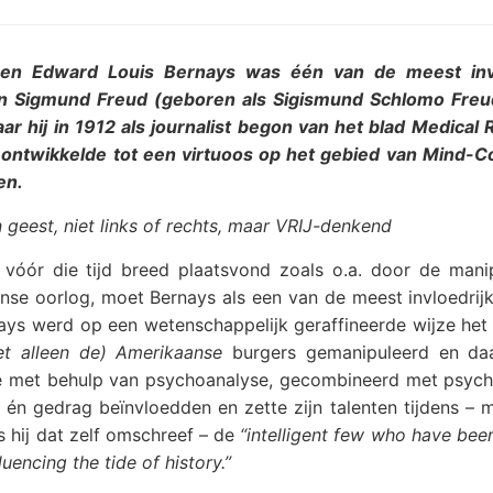
n Edward Louis Bernays was één van de meest invl
van Sigmund Freud (geboren als Sigismund Schlomo Freu
r hij in 1912 als journalist begon van het blad Medical 
ontwikkelde tot een virtuoos op het gebied van Mind-Con
en.
geest, niet links of rechts, maar VRIJ-denkend
óór die tijd breed plaatsvond zoals o.a. door de mani
se oorlog, moet Bernays als een van de meest invloedrijk
ys werd op een wetenschappelijk geraffineerde wijze het 
iet alleen de) Amerikaanse
burgers gemanipuleerd en da
de met behulp van psychoanalyse, gecombineerd met psych
n én gedrag beïnvloedden en zette zijn talenten tijdens –
s hij dat zelf omschreef – de
“intelligent few who have bee
uencing the tide of history.”