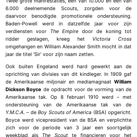
Twee grote manifestaties, één van 10.000 en één van
6.000 deelnemende Scouts, zorgden voor de
daarvoor benodigde promotionele ondersteuning.
Baden-Powell werd in datzelfde jaar voor zijn
verdiensten voor
The Empire
door de koning tot
ridder geslagen, kreeg het
Victoria Cross
omgehangen en William Alexander Smith mocht in dat
jaar de titel ‘Sir’ voor zijn naam zetten.
Ook buiten Engeland werd hard gewerkt aan de
oprichting van divisies van dit kindleger. In 1909 gaf
de Amerikaanse miljonair en mediamagnaat
William
Dickson Boyce
de opdracht voor de vorming van de
Amerikaanse tak. Op 8 februari 1910 werd – met
ondersteuning van de Amerikaanse tak van de
Y.M.C.A.
– de
Boy Scouts of America
(BSA) opgericht.
Boyce werd vicepresident van de BSA en verplichtte
zich voor de periode van 3 jaar een soortgelijk
weekblad als
The Scout
te financieren voor het