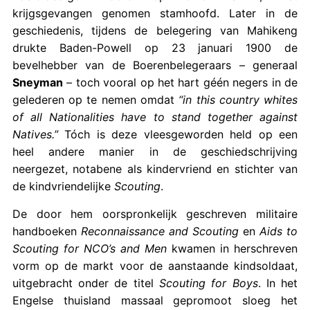
krijgsgevangen genomen stamhoofd. Later in de
geschiedenis, tijdens de belegering van Mahikeng
drukte Baden-Powell op 23 januari 1900 de
bevelhebber van de Boerenbelegeraars – generaal
Sneyman
– toch vooral op het hart géén negers in de
gelederen op te nemen omdat
“in this country whites
of all Nationalities have to stand together against
Natives.”
Tóch is deze vleesgeworden held op een
heel andere manier in de geschiedschrijving
neergezet, notabene als kindervriend en stichter van
de kindvriendelijke
Scouting
.
De door hem oorspronkelijk geschreven militaire
handboeken
Reconnaissance and Scouting
en
Aids to
Scouting for NCO’s and Men
kwamen in herschreven
vorm op de markt voor de aanstaande kindsoldaat,
uitgebracht onder de titel
Scouting for Boys
. In het
Engelse thuisland massaal gepromoot sloeg het