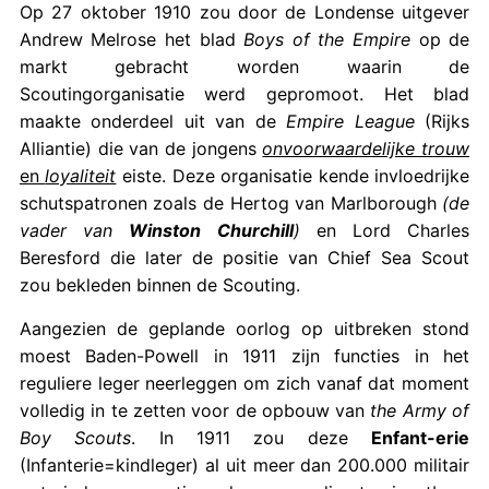
Op 27 oktober 1910 zou door de Londense uitgever
Andrew Melrose het blad
Boys of the Empire
op de
markt gebracht worden waarin de
Scoutingorganisatie werd gepromoot. Het blad
maakte onderdeel uit van de
Empire League
(Rijks
Alliantie) die van de jongens
onvoorwaardelijke trouw
en
loyaliteit
eiste. Deze organisatie kende invloedrijke
schutspatronen zoals de Hertog van Marlborough
(de
vader van
Winston Churchill
)
en Lord Charles
Beresford die later de positie van Chief Sea Scout
zou bekleden binnen de Scouting.
Aangezien de geplande oorlog op uitbreken stond
moest Baden-Powell in 1911 zijn functies in het
reguliere leger neerleggen om zich vanaf dat moment
volledig in te zetten voor de opbouw van
the Army of
Boy Scouts
. In 1911 zou deze
Enfant-erie
(Infanterie=kindleger) al uit meer dan 200.000 militair