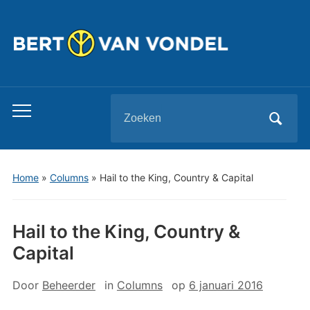
Zoeken
Toggle
naar:
mobiel
menu
Home
»
Columns
»
Hail to the King, Country & Capital
Hail to the King, Country &
Capital
Door
Beheerder
in
Columns
op
6 januari 2016