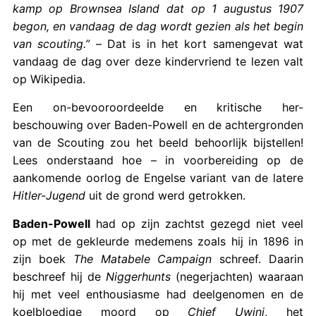
kamp op Brownsea Island dat op 1 augustus 1907
begon, en vandaag de dag wordt gezien als het begin
van scouting.” –
Dat is in het kort samengevat wat
vandaag de dag over deze kindervriend te lezen valt
op Wikipedia.
Een on-bevooroordeelde en kritische her-
beschouwing over Baden-Powell en de achtergronden
van de Scouting zou het beeld behoorlijk bijstellen!
Lees onderstaand hoe – in voorbereiding op de
aankomende oorlog de Engelse variant van de latere
Hitler-Jugend
uit de grond werd getrokken.
Baden-Powell
had op zijn zachtst gezegd niet veel
op met de gekleurde medemens zoals hij in 1896 in
zijn boek
The Matabele Campaign
schreef. Daarin
beschreef hij de
Niggerhunts
(negerjachten) waaraan
hij met veel enthousiasme had deelgenomen en de
koelbloedige moord op
Chief Uwini
, het