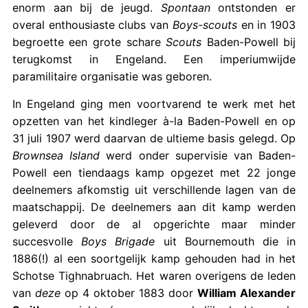
enorm aan bij de jeugd.
Spontaan
ontstonden er
overal enthousiaste clubs van
Boys-scouts
en in 1903
begroette een grote schare
Scouts
Baden-Powell bij
terugkomst in Engeland. Een imperiumwijde
paramilitaire organisatie was geboren.
In Engeland ging men voortvarend te werk met het
opzetten van het kindleger à-la Baden-Powell en op
31 juli 1907 werd daarvan de ultieme basis gelegd. Op
Brownsea Island
werd onder supervisie van Baden-
Powell een tiendaags kamp opgezet met 22 jonge
deelnemers afkomstig uit verschillende lagen van de
maatschappij. De deelnemers aan dit kamp werden
geleverd door de al opgerichte maar minder
succesvolle
Boys Brigade
uit Bournemouth die in
1886(!) al een soortgelijk kamp gehouden had in het
Schotse Tighnabruach. Het waren overigens de leden
van
deze
op 4 oktober 1883 door
William Alexander