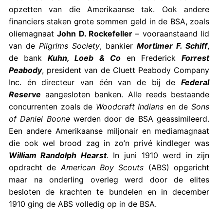
opzetten van die Amerikaanse tak. Ook andere
financiers staken grote sommen geld in de BSA, zoals
oliemagnaat
John D. Rockefeller
– vooraanstaand lid
van de
Pilgrims Society
, bankier
Mortimer F. Schiff
,
de bank
Kuhn, Loeb & Co
en Frederick
Forrest
Peabody
, president van de Cluett Peabody Company
Inc. én directeur van één van de bij de
Federal
Reserve
aangesloten banken. Alle reeds bestaande
concurrenten zoals de
Woodcraft Indians
en de
Sons
of Daniel Boone
werden door de BSA geassimileerd.
Een andere Amerikaanse miljonair en mediamagnaat
die ook wel brood zag in zo’n privé kindleger was
William Randolph Hearst
. In juni 1910 werd in zijn
opdracht de
American Boy Scouts
(ABS) opgericht
maar na onderling overleg werd door de elites
besloten de krachten te bundelen en in december
1910 ging de ABS volledig op in de BSA.