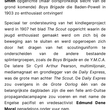
Smith
opgerichte (maar oorspronkelijk slecht van de
grond komende)
Boys Brigade
die Baden-Powell in
1903 zo enthousiast ontvingen!
Speciaal ter ondersteuning van het kindlegerproject
werd in 1907 het blad
The Scout
opgericht waarin de
jeugd enthousiast gemaakt werd om zich bij de
beweging aan te sluiten en werd opgeroepen zich
door het dragen van het scoutinguniform te
onderscheiden van de andere bestaande
splintergroepen, zoals de
Boys Brigade
en de
Y.M.C.A.
De latere Sir Cyril Arthur Pearson, multimiljonair,
mediamagnaat en grondlegger van de
Daily Express
,
was de grote man achter
The Scout
. De
Daily Expres
zou overigens in de
Grote Oorlog
één van de
belangrijkste dagbladen zijn die een felle anti-Duitse
propagandacampagne zou voeren en met name de
Engelse pacifist en vredesactivist
Edmund Dene
Morel
genadeloos onder vuur nam.