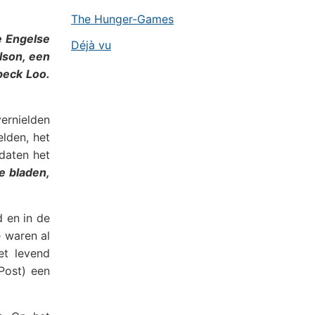
The Hunger-Games
e Engelse
Déjà vu
lson, een
beck Loo.
vernielden
lden, het
daten het
e bladen,
d en in de
e waren al
et levend
Post) een