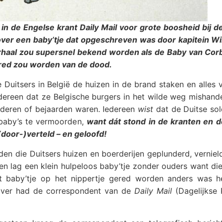
in de Engelse krant Daily Mail voor grote boosheid bij d
 over een baby’tje dat opgeschreven was door kapitein Wi
 verhaal zou supersnel bekend worden als de Baby van Cor
gered zou worden van de dood.
Duitsers in België de huizen in de brand staken en alles 
dereen dat ze Belgische burgers in het wilde weg mishande
nderen of bejaarden waren. Iedereen
wist
dat de Duitse sol
 baby’s te vermoorden,
want dát stond in de kranten en d
(door-)verteld – en geloofd!
en die Duitsers huizen en boerderijen geplunderd, verniel
en lag een klein hulpeloos baby’tje zonder ouders want di
t baby’tje op het nippertje gered worden anders was h
rover had de correspondent van de
Daily Mail
(Dagelijkse 