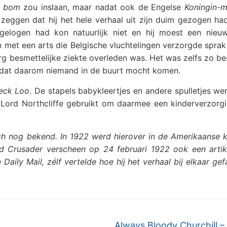
n bom
zou inslaan, maar nadat ook de Engelse
Koningin-
 zeggen dat hij het hele verhaal uit zijn duim gezogen ha
elogen had kon natuurlijk niet en hij moest een nieu
met een arts die Belgische vluchtelingen verzorgde sprak 
rg besmettelijke ziekte overleden was. Het was zelfs zo be
 dat daarom niemand in de buurt mocht komen.
eck Loo
. De stapels babykleertjes en andere spulletjes w
Lord Northcliffe gebruikt om daarmee een kinderverzorgi
ch nog bekend. In 1922 werd hierover in de Amerikaanse 
ad Crusader verscheen op 24 februari 1922 ook een artik
aily Mail, zélf vertelde hoe hij het verhaal bij elkaar ge
Always Bloody Churchill 