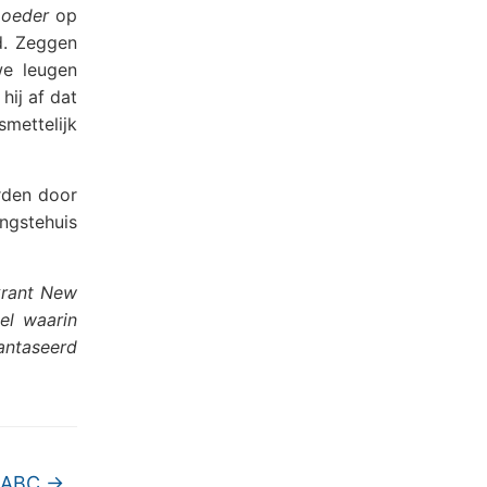
moeder
op
d. Zeggen
we leugen
hij af dat
smettelijk
erden door
ngstehuis
krant New
el waarin
fantaseerd
– ABC
→