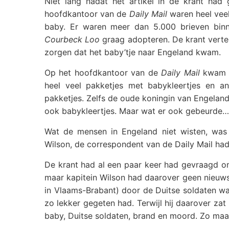
Niet lang nadat het artikel in de krant had
hoofdkantoor van de
Daily Mail
waren heel vee
baby. Er waren meer dan 5.000 brieven bin
Courbeck Loo
graag adopteren. De krant vertel
zorgen dat het baby’tje naar Engeland kwam.
Op het hoofdkantoor van de
Daily Mail
kwam s
heel veel pakketjes met babykleertjes en an
pakketjes. Zelfs de oude koningin van Engelan
ook babykleertjes. Maar wat er ook gebeurde…
Wat de mensen in Engeland niet wisten, wa
Wilson, de correspondent van de Daily Mail ha
De krant had al een paar keer had gevraagd om
maar kapitein Wilson had daarover geen nieuws.
in Vlaams-Brabant) door de Duitse soldaten was 
zo lekker gegeten had. Terwijl hij daarover zat
baby, Duitse soldaten, brand en moord. Zo maak