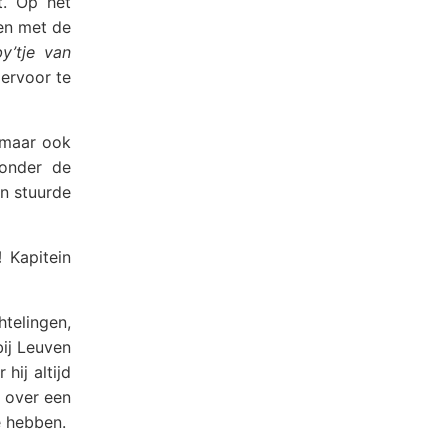
t. Op het
en met de
y’tje van
 ervoor te
 maar ook
 onder de
en stuurde
!
Kapitein
htelingen,
bij Leuven
hij altijd
n over een
 hebben.