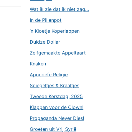
Wat ik zie dat ik niet zag…
In de Pillenpot
’n Kloetje Koperlappen
Duidze Dollar
Zelfgemaakte Appeltaart
Knaken
Apocriefe Religie
Spiegeltjes & Kraaltjes
Tweede Kerstdag, 2025
Klappen voor de Clown!
Propaganda Never Dies!
Groeten uit Vrij Syrië