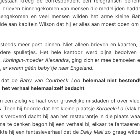
 gestaan kreeg de correspondent een telegrafisch berich
l brieven binnengekomen van mensen die medelijden hadd
nengekomen en veel mensen wilden het arme kleine
Bab
de aan kapitein Wilson dat hij er alles aan moest doen om
teeds meer post binnen. Niet alleen brieven en kaarten,
dere spulletjes. Het hele kantoor werd bijna bedolven
d,
Koningin-moeder Alexandra
, ging zich er mee bemoeien 
,
er kwam géén baby’tje naar Engeland.
s dat de
Baby van Courbeck Loo
helemaal niet bestond
d
het verhaal helemaal zelf bedacht
.
 een zielig verhaal over gruwelijke misdaden of over vluc
 Toen hij hoorde dat het kleine plaatsje
Korbeek-Lo
(vlak 
veroverd dacht hij aan het restaurantje in die plaats waar 
 na te denken begon hij een verhaal bij elkaar te fantasere
te hij een fantasieverhaal dat de
Daily Mail
zo graag wilde