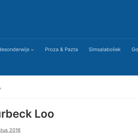
desonderwijs
Proza & Pazta
Simsalaboliek
Go
o
urbeck Loo
tus 2016