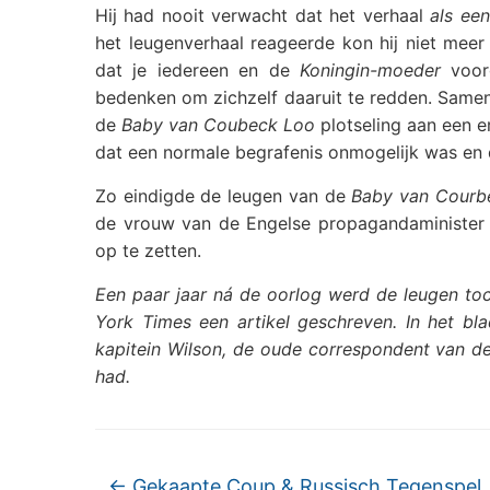
Hij had nooit verwacht dat het verhaal
als ee
het leugenverhaal reageerde kon hij niet meer
dat je iedereen en de
Koningin-moeder
voorg
bedenken om zichzelf daaruit te redden. Samen 
de
Baby van Coubeck Loo
plotseling aan een e
dat een normale begrafenis onmogelijk was en
Zo eindigde de leugen van de
Baby van Courb
de vrouw van de Engelse propagandaminister 
op te zetten.
Een paar jaar ná de oorlog werd de leugen to
York Times een artikel geschreven. In het bl
kapitein Wilson, de oude correspondent van de D
had.
←
Gekaapte Coup & Russisch Tegenspel