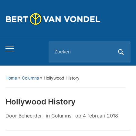
Zoeken
Toggle
naar:
mobiel
menu
Home
»
Columns
»
Hollywood History
Hollywood History
Door
Beheerder
in
Columns
op
4 februari 2018