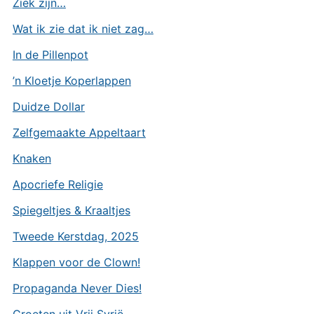
Ziek zijn…
Wat ik zie dat ik niet zag…
In de Pillenpot
’n Kloetje Koperlappen
Duidze Dollar
Zelfgemaakte Appeltaart
Knaken
Apocriefe Religie
Spiegeltjes & Kraaltjes
Tweede Kerstdag, 2025
Klappen voor de Clown!
Propaganda Never Dies!
Groeten uit Vrij Syrië