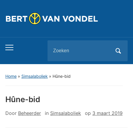
Zoeken
Toggle
naar:
mobiel
menu
Home
»
Simsalaboliek
»
Hûne-bid
Hûne-bid
Door
Beheerder
in
Simsalaboliek
op
3 maart 2019