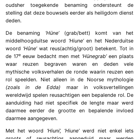
oudsher toegekende benaming ondersteunt de
stelling dat deze bouwsels eerder als heiligdom dienst
deden.
De benaming
‘Hüne’
(grab/bett) komt van het
middelhoogduitse woord
‘Hiune’
en het Nederduitse
woord
‘Hûne’
wat reus(achtig/groot) betekent. Tot in
e
de 17
eeuw bedacht men met
‘Hünegrab’
een plaats
waar reuzen begraven waren en deden vele
mythische volksverhalen de ronde waarin reuzen een
rol speelden. Niet alleen in de Noorse mythologie
(zoals in de Edda)
maar in volksvertellingen
wereldwijd spelen reusachtigen een bepalende rol. De
aanduiding had niet specifiek de lengte maar werd
daarmee eerder de grootte en bepalende invloed
daarmee aangegeven.
Met het woord
‘Hiuni’, ‘Hiune’
werd niet enkel iets
groots of reusachtigs aangeduid maar werden