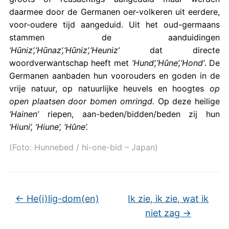
daarmee door de Germanen oer-volkeren uit eerdere,
voor-oudere tijd aangeduid. Uit het oud-germaans
stammen de aanduidingen
‘Hūniz’,‘Hūnaz’,‘Hūniz’,‘Heuniz’
dat directe
woordverwantschap heeft met
‘Hund’,‘Hûne’,‘Hond’
. De
Germanen aanbaden hun voorouders en goden in de
vrije natuur, op natuurlijke heuvels en hoogtes
op
open plaatsen door bomen omringd.
Op deze heilige
‘Hainen’
riepen, aan-beden/bidden/beden zij hun
‘Hiuni’, ‘Hiune’, ‘Hûne’.
(Foto: Hunnebed / hi-one-bid – Japan)
←
He(i)lig-dom(en)
Ik zie, ik zie, wat ik
niet zag
→