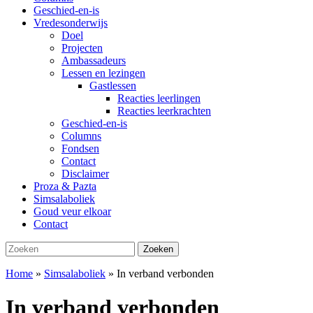
Geschied-en-is
Vredesonderwijs
Doel
Projecten
Ambassadeurs
Lessen en lezingen
Gastlessen
Reacties leerlingen
Reacties leerkrachten
Geschied-en-is
Columns
Fondsen
Contact
Disclaimer
Proza & Pazta
Simsalaboliek
Goud veur elkoar
Contact
Zoeken
Zoeken
naar:
Home
»
Simsalaboliek
»
In verband verbonden
In verband verbonden