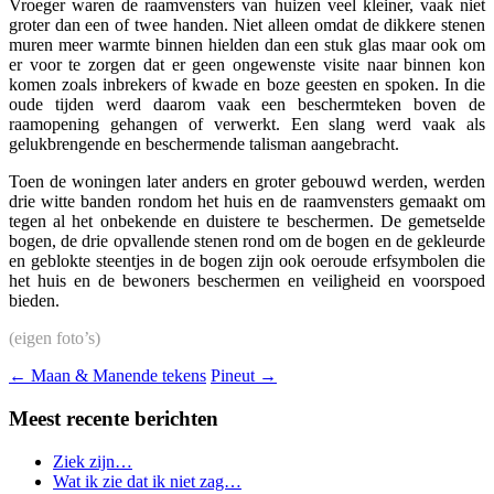
Vroeger waren de raamvensters van huizen veel kleiner, vaak niet
groter dan een of twee handen. Niet alleen omdat de dikkere stenen
muren meer warmte binnen hielden dan een stuk glas maar ook om
er voor te zorgen dat er geen ongewenste visite naar binnen kon
komen zoals inbrekers of kwade en boze geesten en spoken. In die
oude tijden werd daarom vaak een beschermteken boven de
raamopening gehangen of verwerkt. Een slang werd vaak als
gelukbrengende en beschermende talisman aangebracht.
Toen de woningen later anders en groter gebouwd werden, werden
drie witte banden rondom het huis en de raamvensters gemaakt om
tegen al het onbekende en duistere te beschermen. De gemetselde
bogen, de drie opvallende stenen rond om de bogen en de gekleurde
en geblokte steentjes in de bogen zijn ook oeroude erfsymbolen die
het huis en de bewoners beschermen en veiligheid en voorspoed
bieden.
(eigen foto’s)
←
Maan & Manende tekens
Pineut
→
Meest recente berichten
Ziek zijn…
Wat ik zie dat ik niet zag…