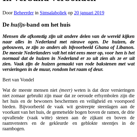
Door
Beheerder
in
Simsalaboliek
op
20 januari 2019
De
hu(i)s-
band om het huis
Mensen die afkomstig zijn uit andere delen van de wereld kijken
naar alles in Nederland met nieuwe ogen. De huizen, de
gebouwen, ze zijn zo anders als bijvoorbeeld Ghana of Libanon.
De meeste Nederlanders valt het niet eens meer op, voor hen is het
normaal dat de huizen in Nederland er zo uit zien als ze er uit
zien. Vaak zijn de huizen gemaakt van rode bakstenen met wat
versieringen in de muur, rondom het raam of deur.
Bert van Vondel
Wat de meeste mensen niet
(meer)
weten is dat deze versieringen
niet zomaar gebruikt zijn maar dat ze oeroude erfsymbolen zijn die
het huis en de bewoners beschermen en veiligheid en voorspoed
bieden. Bijvoorbeeld de vaak wit gestreepte steenlagen aan de
voorkant van het huis, de gemetselde bogen boven de ramen, de drie
opvallende (vaak witte) stenen aan de zijkant en boven de
raamvensters en de gekleurde en geblokte steentjes in de
raambogen.