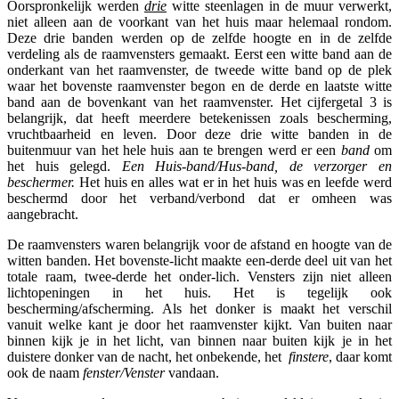
Oorspronkelijk werden
drie
witte steenlagen in de muur verwerkt,
niet alleen aan de voorkant van het huis maar helemaal rondom.
Deze drie banden werden op de zelfde hoogte en in de zelfde
verdeling als de raamvensters gemaakt. Eerst een witte band aan de
onderkant van het raamvenster, de tweede witte band op de plek
waar het bovenste raamvenster begon en de derde en laatste witte
band aan de bovenkant van het raamvenster. Het cijfergetal 3 is
belangrijk, dat heeft meerdere betekenissen zoals bescherming,
vruchtbaarheid en leven. Door deze drie witte banden in de
buitenmuur van het hele huis aan te brengen werd er een
band
om
het huis gelegd.
Een Huis-band/Hus-band, de verzorger en
beschermer.
Het huis en alles wat er in het huis was en leefde werd
beschermd door het verband/verbond dat er omheen was
aangebracht.
De raamvensters waren belangrijk voor de afstand en hoogte van de
witten banden. Het bovenste-licht maakte een-derde deel uit van het
totale raam, twee-derde het onder-lich. Vensters zijn niet alleen
lichtopeningen in het huis. Het is tegelijk ook
bescherming/afscherming. Als het donker is maakt het verschil
vanuit welke kant je door het raamvenster kijkt. Van buiten naar
binnen kijk je in het licht, van binnen naar buiten kijk je in het
duistere donker van de nacht, het onbekende, het
finstere
, daar komt
ook de naam
fenster/Venster
vandaan.