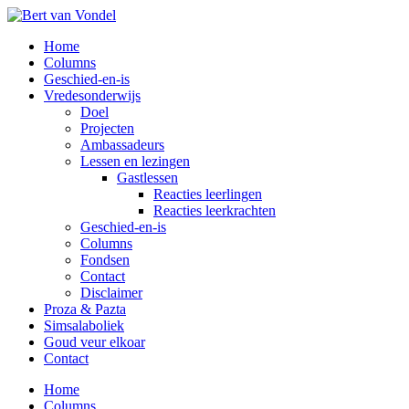
Overslaan
naar
Toggle
Home
de
mobiel
Columns
hoofd
menu
Geschied-en-is
inhoud
Vredesonderwijs
Doel
Projecten
Ambassadeurs
Lessen en lezingen
Gastlessen
Reacties leerlingen
Reacties leerkrachten
Geschied-en-is
Columns
Fondsen
Contact
Disclaimer
Proza & Pazta
Simsalaboliek
Goud veur elkoar
Contact
Home
Columns