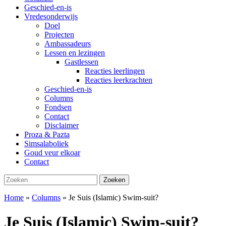
Geschied-en-is
Vredesonderwijs
Doel
Projecten
Ambassadeurs
Lessen en lezingen
Gastlessen
Reacties leerlingen
Reacties leerkrachten
Geschied-en-is
Columns
Fondsen
Contact
Disclaimer
Proza & Pazta
Simsalaboliek
Goud veur elkoar
Contact
Zoeken
Zoeken
naar:
Home
»
Columns
»
Je Suis (Islamic) Swim-suit?
Je Suis (Islamic) Swim-suit?