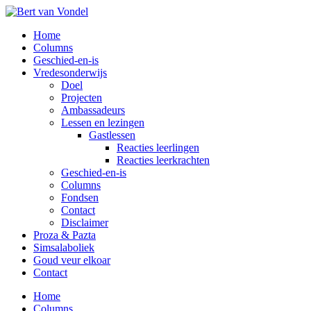
Overslaan
naar
Toggle
Home
de
mobiel
Columns
hoofd
menu
Geschied-en-is
inhoud
Vredesonderwijs
Doel
Projecten
Ambassadeurs
Lessen en lezingen
Gastlessen
Reacties leerlingen
Reacties leerkrachten
Geschied-en-is
Columns
Fondsen
Contact
Disclaimer
Proza & Pazta
Simsalaboliek
Goud veur elkoar
Contact
Home
Columns