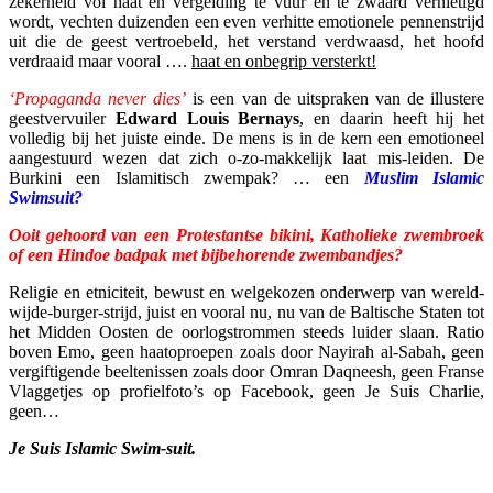
zekerheid vol haat en vergelding te vuur en te zwaard vernietigd
wordt, vechten duizenden een even verhitte emotionele pennenstrijd
uit die de geest vertroebeld, het verstand verdwaasd, het hoofd
verdraaid maar vooral ….
haat en onbegrip versterkt!
‘Propaganda never dies’
is een van de uitspraken van de illustere
geestvervuiler
Edward Louis Bernays
, en daarin heeft hij het
volledig bij het juiste einde. De mens is in de kern een emotioneel
aangestuurd wezen dat zich o-zo-makkelijk laat mis-leiden. De
Burkini een Islamitisch zwempak? … een
Muslim Islamic
Swimsuit?
Ooit gehoord van een Protestantse bikini, Katholieke zwembroek
of een Hindoe badpak met bijbehorende zwembandjes?
Religie en etniciteit, bewust en welgekozen onderwerp van wereld-
wijde-burger-strijd, juist en vooral nu, nu van de Baltische Staten tot
het Midden Oosten de oorlogstrommen steeds luider slaan. Ratio
boven Emo, geen haatoproepen zoals door Nayirah al-Sabah, geen
vergiftigende beeltenissen zoals door Omran Daqneesh, geen Franse
Vlaggetjes op profielfoto’s op Facebook, geen Je Suis Charlie,
geen…
Je Suis Islamic Swim-suit.