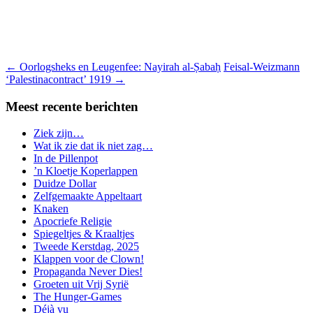
←
Oorlogsheks en Leugenfee: Nayirah al-Ṣabaḥ
Feisal-Weizmann
‘Palestinacontract’ 1919
→
Meest recente berichten
Ziek zijn…
Wat ik zie dat ik niet zag…
In de Pillenpot
’n Kloetje Koperlappen
Duidze Dollar
Zelfgemaakte Appeltaart
Knaken
Apocriefe Religie
Spiegeltjes & Kraaltjes
Tweede Kerstdag, 2025
Klappen voor de Clown!
Propaganda Never Dies!
Groeten uit Vrij Syrië
The Hunger-Games
Déjà vu