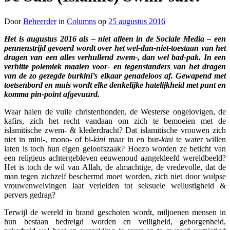
Door
Beheerder
in
Columns
op
25 augustus 2016
Het is augustus 2016 als – niet alleen in de Sociale Media – een
pennenstrijd gevoerd wordt over het wel-dan-niet-toestaan van het
dragen van een alles verhullend zwem-, dan wel bad-pak. In een
verhitte polemiek maaien voor- en tegenstanders van het dragen
van de zo gezegde burkini’s elkaar genadeloos af. Gewapend met
toetsenbord en muis wordt elke denkelijke hatelijkheid met punt en
komma pin-point afgevuurd.
Waar halen de vuile christenhonden, de Westerse ongelovigen, de
kafirs, zich het recht vandaan om zich te bemoeien met de
islamitische zwem- & klederdracht? Dat islamitische vrouwen zich
niet in mini-, mono- of bi-
kini
maar in en bur-
kini
te water willen
laten is toch hun eigen geloofszaak? Hoezo worden ze beticht van
een religieus achtergebleven eeuwenoud aangekleefd wereldbeeld?
Het is toch de wil van Allah, de almachtige, de vredevolle, dat de
man tegen zichzelf beschermd moet worden, zich niet door wulpse
vrouwenwelvingen laat verleiden tot seksuele wellustigheid &
pervers gedrag?
Terwijl de wereld in brand geschoten wordt, miljoenen mensen in
hun bestaan bedreigd worden en veiligheid, geborgenheid,