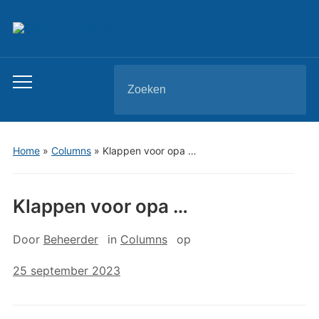
Zoeken
Toggle
naar:
mobiel
menu
Home
»
Columns
»
Klappen voor opa …
Klappen voor opa …
Door
Beheerder
in
Columns
op
25 september 2023