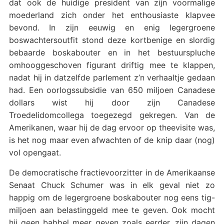
dat ook de huidige president van zijn voormalige
moederland zich onder het enthousiaste klapvee
bevond. In zijn eeuwig en enig legergroene
boswachtersoutfit stond deze kortbenige en slordig
bebaarde boskabouter en in het bestuurspluche
omhooggeschoven figurant driftig mee te klappen,
nadat hij in datzelfde parlement z’n verhaaltje gedaan
had. Een oorlogssubsidie van 650 miljoen Canadese
dollars wist hij door zijn Canadese
Troedelidomcollega toegezegd gekregen. Van de
Amerikanen, waar hij de dag ervoor op theevisite was,
is het nog maar even afwachten of de knip daar (nog)
vol opengaat.
De democratische fractievoorzitter in de Amerikaanse
Senaat Chuck Schumer was in elk geval niet zo
happig om de legergroene boskabouter nog eens tig-
miljoen aan belastinggeld mee te geven. Ook mocht
hij geen babbel meer geven zoals eerder, zijn dagen