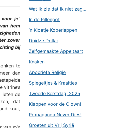
Wat ik zie dat ik niet zag…
 voor je”
In de Pillenpot
t van hem
’n Kloetje Koperlappen
zigheden
ter zover
Duidze Dollar
hting bij
Zelfgemaakte Appeltaart
Knaken
honken te
Apocriefe Religie
 meer dan
gestapelde
Spiegeltjes & Kraaltjes
 vitrine’s
Tweede Kerstdag, 2025
 lieten de
ezen, dat
Klappen voor de Clown!
and kout,
Propaganda Never Dies!
Groeten uit Vrij Syrië
er van m’n