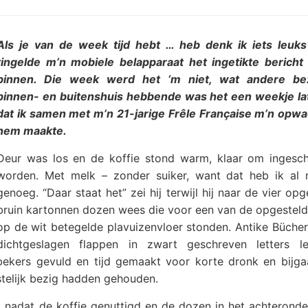
Als je van de week tijd hebt … heb denk ik iets leuks
tingelde m’n mobiele belapparaat het ingetikte berich
binnen. Die week werd het ‘m niet, wat andere be
binnen- en buitenshuis hebbende was het een weekje la
dat ik samen met m’n 21-jarige Frêle Française m’n opwac
hem maakte.
Deur was los en de koffie stond warm, klaar om ingesc
worden. Met melk – zonder suiker, want dat heb ik al
genoeg. “Daar staat het” zei hij terwijl hij naar de vier op
bruin kartonnen dozen wees die voor een van de opgestelde
op de wit betegelde plavuizenvloer stonden. Antike Bücher
dichtgeslagen flappen in zwart geschreven letters l
ebekers gevuld en tijd gemaakt voor korte dronk en bijga
stelijk bezig hadden gehouden.
ij nadat de koffie genuttigd en de dozen in het achterond