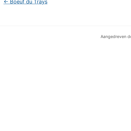
←
Boeuf du Trays
Aangedreven d