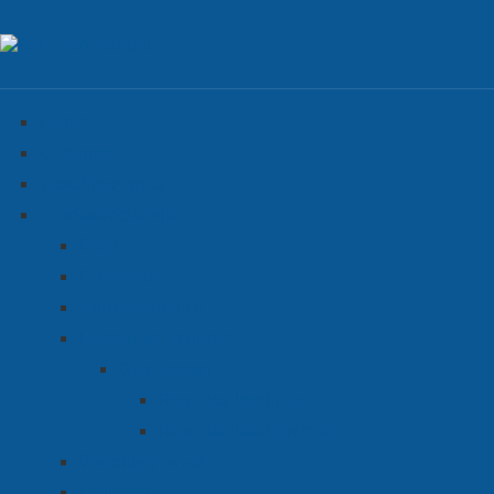
Home
Columns
Geschied-en-is
Vredesonderwijs
Doel
Projecten
Ambassadeurs
Lessen en lezingen
Gastlessen
Reacties leerlingen
Reacties leerkrachten
Geschied-en-is
Columns