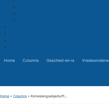
Fondsen
Contact
Disclaimer
Proza & Pazta
Simsalaboliek
Goud veur elkoar
Contact
Home
Columns
Geschied-en-is
Vredesonderwi
Home
»
Columns
»
Komeslangsalsjedurft…