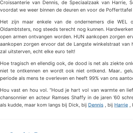
Croissanterie van Dennis, de Speciaalzaak van Harrie, 
voordat we weer binnen de deuren en voor de Pofferttafel
Het zijn maar enkele van de ondernemers die WEL 
Oldambtsters, nog steeds terecht nog kunnen. Hardwerk
open armen ontvangen worden. HUN aankopen zorgen erv
aankopen zorgen ervoor dat de Langste winkelstraat van he
zal uitsterven, echt elke euro telt!
Hoe tragisch en ellendig ook, de dood is net als ziekte on
niet te ontkennen en wordt ook niet ontkend. Maar.. ge
periode als mens te overleven en heeft 99% van ons aant
Hou vast en hou vol. “Houd je hart vol van warmte en lief
chansonnier en acteur Ramses Shaffy in de jaren ’60 schree
als kudde, maar kom langs bij Dick, bij
Dennis
, bij
Harrie
, 