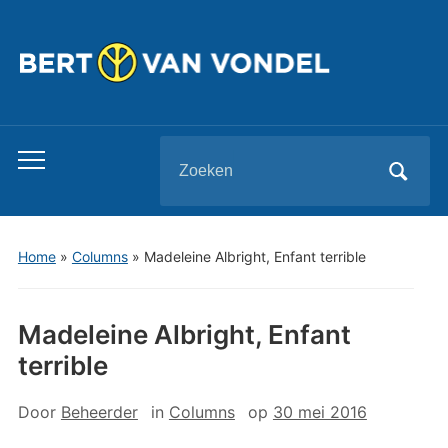
Zoeken
Toggle
naar:
mobiel
menu
Home
»
Columns
»
Madeleine Albright, Enfant terrible
Madeleine Albright, Enfant
terrible
Door
Beheerder
in
Columns
op
30 mei 2016