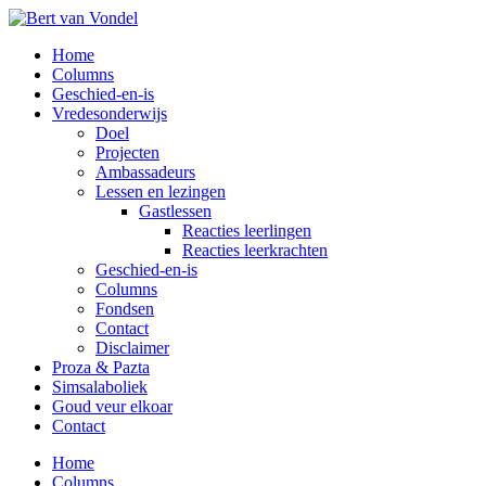
Overslaan
naar
Toggle
Home
de
mobiel
Columns
hoofd
menu
Geschied-en-is
inhoud
Vredesonderwijs
Doel
Projecten
Ambassadeurs
Lessen en lezingen
Gastlessen
Reacties leerlingen
Reacties leerkrachten
Geschied-en-is
Columns
Fondsen
Contact
Disclaimer
Proza & Pazta
Simsalaboliek
Goud veur elkoar
Contact
Home
Columns