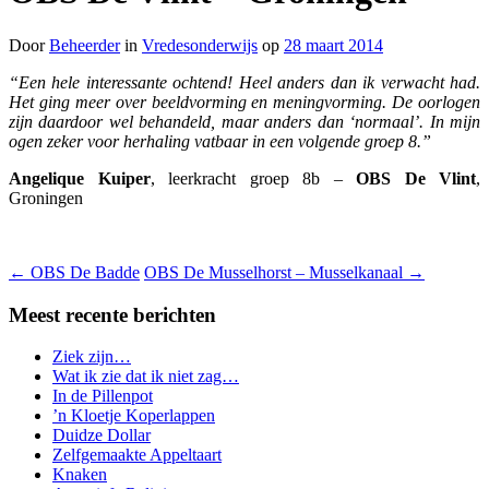
Door
Beheerder
in
Vredesonderwijs
op
28 maart 2014
“Een hele interessante ochtend! Heel anders dan ik verwacht had.
Het ging meer over beeldvorming en meningvorming. De oorlogen
zijn daardoor wel behandeld, maar anders dan ‘normaal’. In mijn
ogen zeker voor herhaling vatbaar in een volgende groep 8.”
Angelique Kuiper
, leerkracht groep 8b –
OBS De Vlint
,
Groningen
←
OBS De Badde
OBS De Musselhorst – Musselkanaal
→
Meest recente berichten
Ziek zijn…
Wat ik zie dat ik niet zag…
In de Pillenpot
’n Kloetje Koperlappen
Duidze Dollar
Zelfgemaakte Appeltaart
Knaken