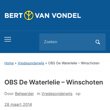
Zoeken
Toggle
naar:
mobiel
menu
Home
»
Vredesonderwijs
»
OBS De Waterlelie – Winschoten
OBS De Waterlelie – Winschoten
Door
Beheerder
in
Vredesonderwijs
op
28 maart 2014