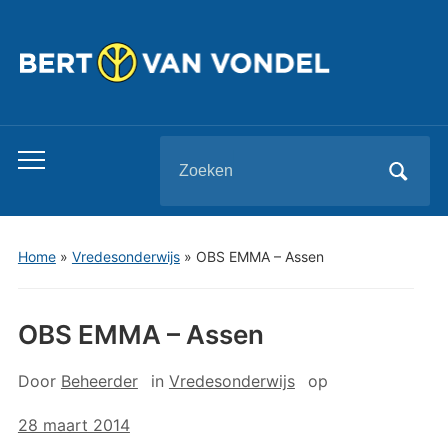
Zoeken
Toggle
naar:
mobiel
menu
Home
»
Vredesonderwijs
»
OBS EMMA – Assen
OBS EMMA – Assen
Door
Beheerder
in
Vredesonderwijs
op
28 maart 2014