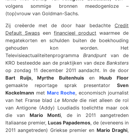
volgens sommige bronnen meedogenloze –
(top)vrouw van Goldman-Sachs.
Zij creëerde met de door haar bedachte
Credit
Default Swaps
een
financieel product
waarmee de
megatekorten en schulden buiten de boekhouding
gehouden kon worden. Het
Televisieactualiteitenprogramma
Brandpunt
van de
KRO besteedde aan de praktijken van deze
Banksters
op zondag 11 december 2011 aandacht. In de door
Bart Ruijs, Myrthe Buitenhuis
en
Huub Floor
gemaakte reportage sprak presentator
Sven
Kockelmann
met
Marc Roche
, economisch journalist
van het Franse blad
Le Monde
die niet alleen de rol
van Antigone (Addy) Loudiadis toelichtte maar ook
die van
Mario Monti
, de in 2011 aangetreden
Italiaanse premier,
Lucas Papademos
, de (eveneens in
2011 aangetreden) Griekse premier en
Mario Draghi
,