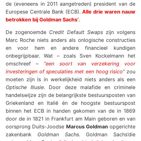
de (eveneens in 2011 aangetreden) president van de
Europese Centrale Bank (ECB).
Alle drie waren nauw
betrokken bij Goldman Sachs’
.
De zogenoemde
Credit Default Swaps
zijn volgens
Marc Roche niets anders als onlogische constructies
en voor hem en andere financieel kundigen
onbegrijpbaar. Wat – zoals Sven Kockelmann het
omschreef –
“een soort van verzekering voor
investeringen of speculaties met een hoog risico”
zou
moeten zijn is in werkelijkheid niets anders als een
Optische Illusie
. Door deze malafide en criminele
handelswijze zijn de belangrijkste bestuursposten van
Griekenland en Italië én de hoogste bestuurspost
binnen het ECB in handen gekomen van de in 1869
door de in 1821 in Frankfurt am Main geboren en van
oorsprong Duits-Joodse
Marcus Goldman
opgerichte
zakenbank
Goldman Sachs.
Goldman Sachs’die