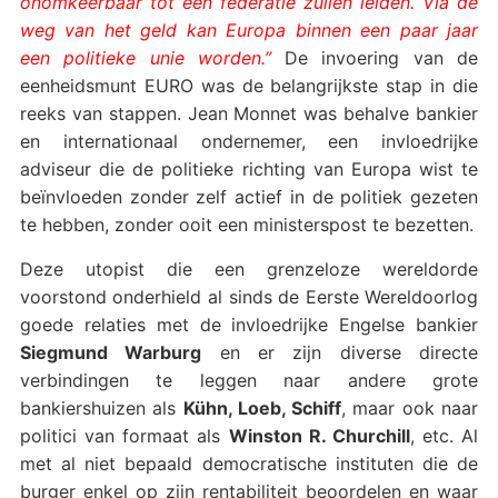
onomkeerbaar tot een federatie zullen leiden. Via de
weg van het geld kan Europa binnen een paar jaar
een politieke unie worden.”
De invoering van de
eenheidsmunt EURO was de belangrijkste stap in die
reeks van stappen. Jean Monnet was behalve bankier
en internationaal ondernemer, een invloedrijke
adviseur die de politieke richting van Europa wist te
beïnvloeden zonder zelf actief in de politiek gezeten
te hebben, zonder ooit een ministerspost te bezetten.
Deze utopist die een grenzeloze wereldorde
voorstond onderhield al sinds de Eerste Wereldoorlog
goede relaties met de invloedrijke Engelse bankier
Siegmund Warburg
en er zijn diverse directe
verbindingen te leggen naar andere grote
bankiershuizen als
Kühn, Loeb, Schiff
, maar ook naar
politici van formaat als
Winston R. Churchill
, etc. Al
met al niet bepaald democratische instituten die de
burger enkel op zijn rentabiliteit beoordelen en waar