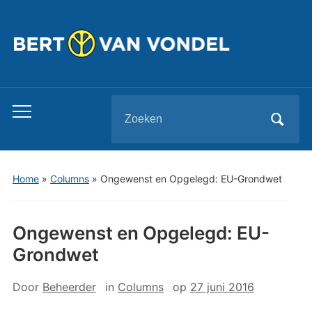
Zoeken
Toggle
naar:
mobiel
menu
Home
»
Columns
»
Ongewenst en Opgelegd: EU-Grondwet
Ongewenst en Opgelegd: EU-
Grondwet
Door
Beheerder
in
Columns
op
27 juni 2016