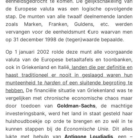
eenheidsgedrocht te komen. De gelijkschakeling van
de Europese valuta was een logische opvolgende
stap. De munten van alle twaalf deelnemende landen
zoals Marken, Franken, Guldens, etc. werden
vervangen voor de eenheidsmunt €uro waarvan men
op 31 december 1998 de (tegen)waarde bepaalde.
Op 1 januari 2002 rolde deze munt alle voorgaande
valuta van de Europese betaaltafels en toonbanken,
ook in Griekenland en Italië,
landen die per definitie en
haast traditioneel er nooit in geslaagd waren hun
munteenheid te
harden
of een sluitende begroting te
hebben.
De financiële situatie van Griekenland was te
vergelijken met chronische economische chaos maar
door toedoen van
Goldman-Sachs
, de machtige
investeringsbank, werd het land in staat gesteld haar
huishoudboekje op orde te brengen en zo wél in te
kunnen stappen bij de
Economische Unie
. Dit alles
lukte met behulp van
Antigone Loudiadis
, een –